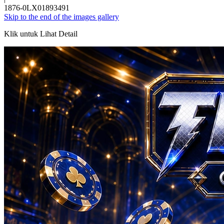
1876-0LX01893491
Skip to the end of the images gallery
Klik untuk Lihat Detail