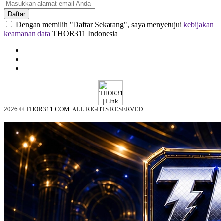
Daftar
Dengan memilih "Daftar Sekarang", saya menyetujui
kebijakan
keamanan data
THOR311 Indonesia
2026 © THOR311.COM. ALL RIGHTS RESERVED.
© tebuishere