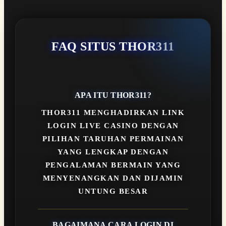
FAQ SITUS THOR311
APA ITU THOR311?
THOR311 MENGHADIRKAN LINK
LOGIN LIVE CASINO DENGAN
PILIHAN TARUHAN PERMAINAN
YANG LENGKAP DENGAN
PENGALAMAN BERMAIN YANG
MENYENANGKAN DAN DIJAMIN
UNTUNG BESAR
BAGAIMANA CARA LOGIN DI