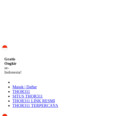
ID
Gratis
Ongkir
se-
Indonesia!
Masuk | Daftar
THOR311
SITUS THOR311
THOR311 LINK RESMI
THOR311 TERPERCAYA