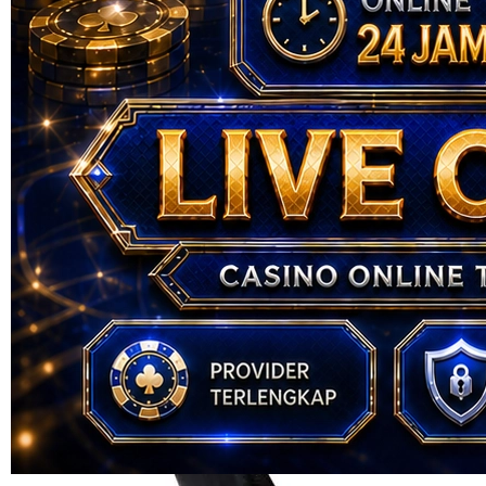
Rp. 10.000
4.9
(888.311)
Tulis ulasan
4.5
dari
5
Topi Tanpa Bingkai Futura Wash
bintang,
nilai
Info lebih lanjut
rating
rata-
dalam stok
rata.
Only
%1
left
Read
THOR311 OFFICIAL
13
THOR311
Reviews.
SITUS
Tautan
halaman
THOR311
yang
THOR311
sama.
TERPERCAYA
THOR311
LINK RESMI
LINK
THOR311
THOR311
DAFTAR
THOR311
LOGIN