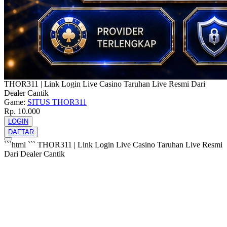
THOR311 | Link Login Live Casino Taruhan Live Resmi Dari
Dealer Cantik
Game:
SITUS THOR311
Rp. 10.000
LOGIN
DAFTAR
```html
```
THOR311 | Link Login Live Casino Taruhan Live Resmi
Dari Dealer Cantik