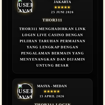
JAKARTA
★★★★★
25 JUNI 2026
THOR311
THOR311 MENGHADIRKAN LINK
LOGIN LIVE CASINO DENGAN
PILIHAN TARUHAN PERMAINAN
YANG LENGKAP DENGAN
PENGALAMAN BERMAIN YANG
MENYENANGKAN DAN DIJAMIN
UNTUNG BESAR
MASYA - MEDAN
★★★★★
15 APRIL 2026
THOR311 LOGIN