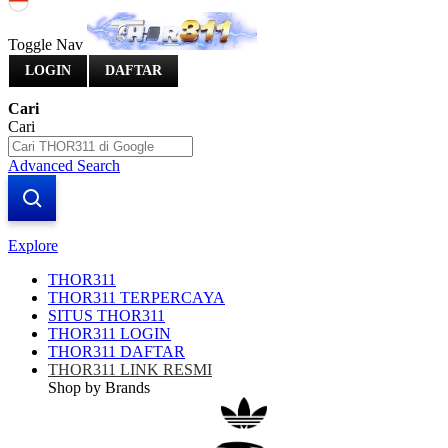
Indonesia
Toggle Nav
LOGIN
DAFTAR
Cari
Cari
Advanced Search
Explore
THOR311
THOR311 TERPERCAYA
SITUS THOR311
THOR311 LOGIN
THOR311 DAFTAR
THOR311 LINK RESMI
Shop by Brands