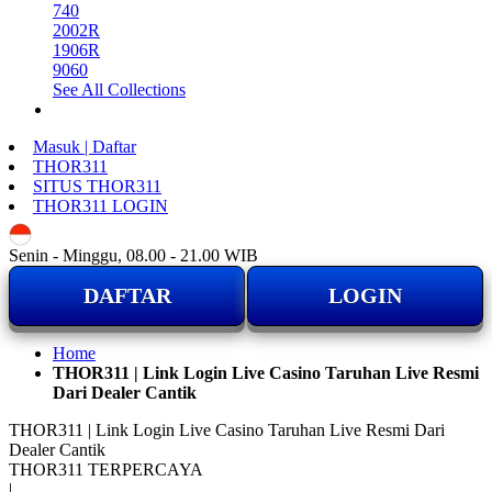
740
2002R
1906R
9060
See All Collections
LINK THOR311
Masuk | Daftar
THOR311
SITUS THOR311
THOR311 LOGIN
ID
Senin - Minggu, 08.00 - 21.00 WIB
DAFTAR
LOGIN
Home
THOR311 | Link Login Live Casino Taruhan Live Resmi
Dari Dealer Cantik
THOR311 | Link Login Live Casino Taruhan Live Resmi Dari
Dealer Cantik
THOR311 TERPERCAYA
|