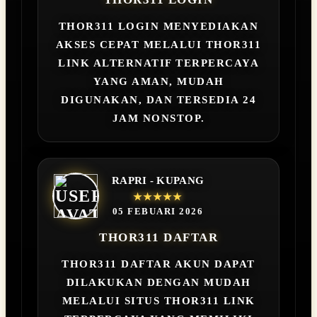
THOR311 LOGIN MENYEDIAKAN
AKSES CEPAT MELALUI THOR311
LINK ALTERNATIF TERPERCAYA
YANG AMAN, MUDAH
DIGUNAKAN, DAN TERSEDIA 24
JAM NONSTOP.
RAPRI - KUPANG
★★★★★
05 FEBUARI 2026
THOR311 DAFTAR
THOR311 DAFTAR AKUN DAPAT
DILAKUKAN DENGAN MUDAH
MELALUI SITUS THOR311 LINK