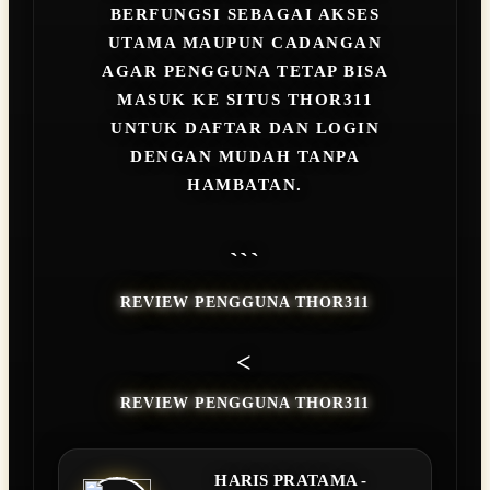
BERFUNGSI SEBAGAI AKSES
UTAMA MAUPUN CADANGAN
AGAR PENGGUNA TETAP BISA
MASUK KE SITUS THOR311
UNTUK DAFTAR DAN LOGIN
DENGAN MUDAH TANPA
HAMBATAN.
```
REVIEW PENGGUNA THOR311
<
REVIEW PENGGUNA THOR311
HARIS PRATAMA -