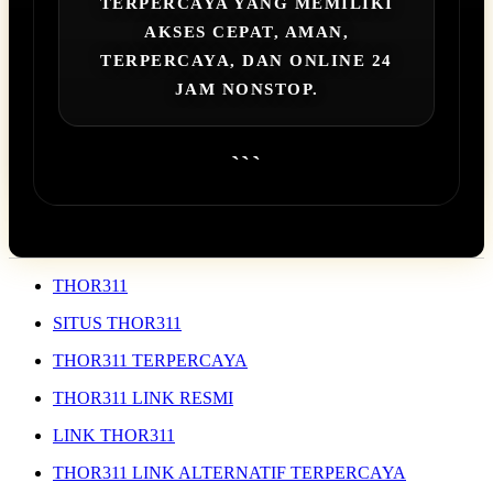
TERPERCAYA YANG MEMILIKI
AKSES CEPAT, AMAN,
TERPERCAYA, DAN ONLINE 24
JAM NONSTOP.
```
THOR311
SITUS THOR311
THOR311 TERPERCAYA
THOR311 LINK RESMI
LINK THOR311
THOR311 LINK ALTERNATIF TERPERCAYA