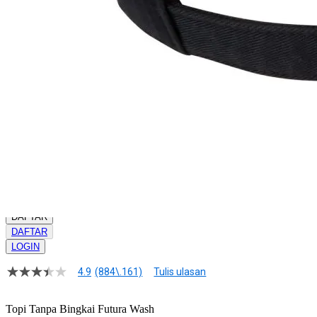
Pengembalian:
Gratis dan Mudah untuk item tertentu dalam waktu
7 hari setelah pembelian. Klik
disini
untuk info lebih lanjut.
GRATIS ONGKIR
Buat pesanan sekarang!
Kuantitas
LOGIN
DAFTAR
DAFTAR
LOGIN
4.9
(884\.161)
Tulis ulasan
4.9
dari
5
Topi Tanpa Bingkai Futura Wash
bintang,