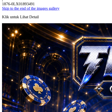
1876-0LX01893491
Skip to the end of the images gallery
Klik untuk Lihat Detail