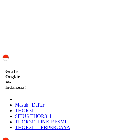
ID
Gratis
Ongkir
se-
Indonesia!
Masuk | Daftar
THOR311
SITUS THOR311
THOR311 LINK RESMI
THOR311 TERPERCAYA