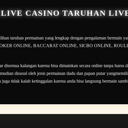
N LIVE CASINO TARUHAN LIV
 pilihan taruhan permainan yang lengkap dengan pengalaman bermain y
seperti POKER ONLINE, BACCARAT ONLINE, SICBO ONLINE, ROULLE
lar disemua kalangan karena bisa dimainkan secara online tanpa harus 
mudian disusul oleh jenis permainan dadu dan papan putar yangmemil
 juga tidak kalah ketinggalan karena anda bisa langsung bermain samb