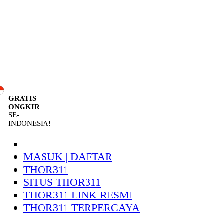
INDONESIA
GRATIS
ONGKIR
SE-
INDONESIA!
MASUK | DAFTAR
THOR311
SITUS THOR311
THOR311 LINK RESMI
THOR311 TERPERCAYA