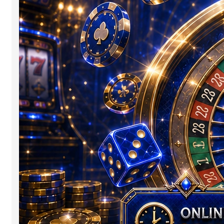
Skip to the beginning of the images gallery