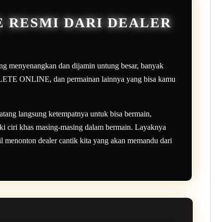
E RESMI DARI DEALER
ang menyenangkan dan dijamin untung besar, banyak
TE ONLINE, dan permainan lainnya yang bisa kamu
datang langsung ketempatnya untuk bisa bermain,
iki ciri khas masing-masing dalam bermain. Layaknya
il menonton dealer cantik kita yang akan memandu dari