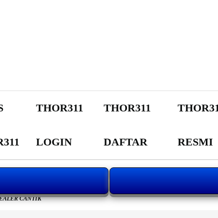
S
THOR311
THOR311
THOR31
311
LOGIN
DAFTAR
RESMI
DEALER CANTIK