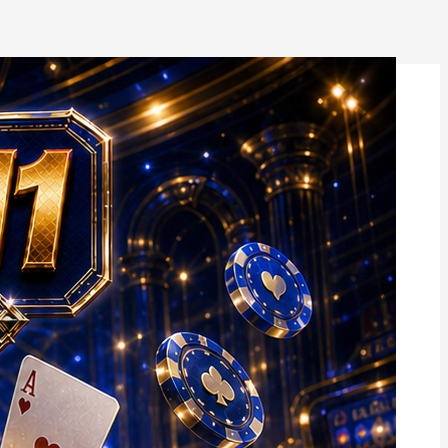
11
1 | LINK LOGINLIVE CASINO
AN LIVE RESMI DARI DEALER
K
1 TERPERCAYA
893491
.000
9
(888.311)
Tulis ulasan
ingkai Futura Wash