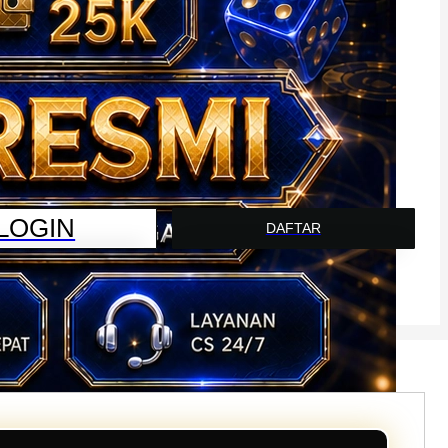
ONGKIR
 sekarang!
LOGIN
DAFTAR
LOGIN
DAFTAR
sediaan di toko