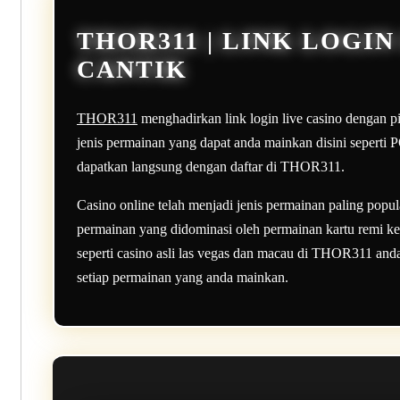
THOR311 | LINK LOGI
CANTIK
THOR311
menghadirkan link login live casino dengan
jenis permainan yang dapat anda mainkan disini 
dapatkan langsung dengan daftar di THOR311.
Casino online telah menjadi jenis permainan paling popu
permainan yang didominasi oleh permainan kartu remi ke
seperti casino asli las vegas dan macau di THOR311 anda
setiap permainan yang anda mainkan.