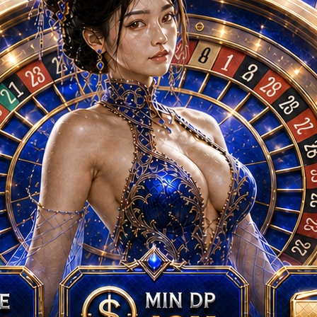
Info lebih lan
rating
rata-
rata.
dalam stok
Read
THOR311 O
13
Reviews.
THOR311
Tautan
SITUS
halaman
THOR311
yang
sama.
THOR311
TERPERCA
THOR311
LINK RESM
LINK
THOR311
THOR311
DAFTAR
THOR311
LOGIN
Pengembalia
setelah pembe