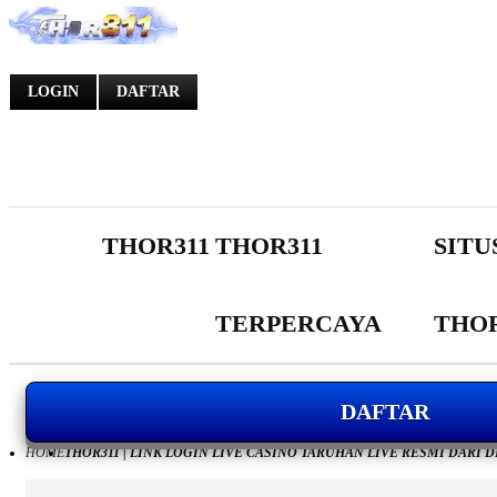
LOGIN
DAFTAR
THOR311
THOR311
SITU
TERPERCAYA
THOR
DAFTAR
HOME
THOR311 | LINK LOGIN LIVE CASINO TARUHAN LIVE RESMI DARI 