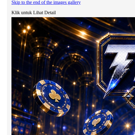
Skip to the end of the images gallery
Klik untuk Lihat Detail