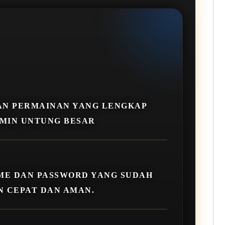
HAN PERMAINAN YANG LENGKAP
MIN UNTUNG BESAR
AME DAN PASSWORD YANG SUDAH
N CEPAT DAN AMAN.