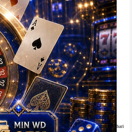
jut
FFICIAL
YA
I
n:
Gratis dan Mudah untuk item tertentu dalam waktu 7 hari
lian. Klik
disini
untuk info lebih lanjut.