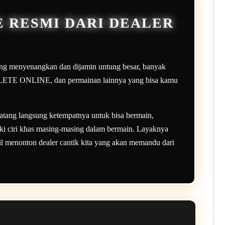
E RESMI DARI DEALER
ang menyenangkan dan dijamin untung besar, banyak
TE ONLINE, dan permainan lainnya yang bisa kamu
datang langsung ketempatnya untuk bisa bermain,
iki ciri khas masing-masing dalam bermain. Layaknya
il menonton dealer cantik kita yang akan memandu dari