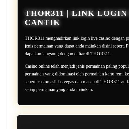
THOR311 | LINK LOGI
CANTIK
THOR311
menghadirkan link login live casino dengan
jenis permainan yang dapat anda mainkan disini 
dapatkan langsung dengan daftar di THOR311.
Casino online telah menjadi jenis permainan paling popu
permainan yang didominasi oleh permainan kartu remi ke
seperti casino asli las vegas dan macau di THOR311 anda
setiap permainan yang anda mainkan.