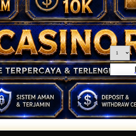
GRATIS 
Buat pesanan
Periksa keter
Bagikan