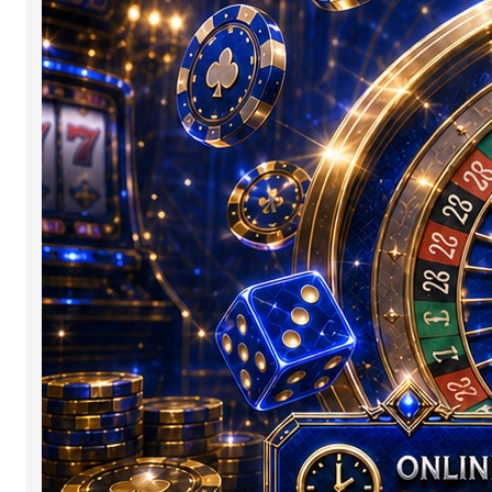
Skip to the beginning of the images gallery