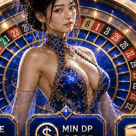
Info lebih lan
rating
rata-
rata.
dalam stok
Read
THOR311 O
13
Reviews.
THOR311
Tautan
SITUS
halaman
THOR311
yang
sama.
THOR311
TERPERCA
THOR311
LINK RESM
LINK
THOR311
THOR311
DAFTAR
THOR311
LOGIN
Pengembalia
setelah pembe