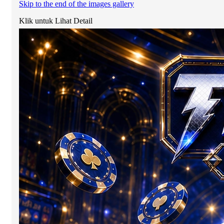
Skip to the end of the images gallery
Klik untuk Lihat Detail