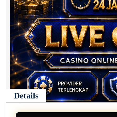
Details