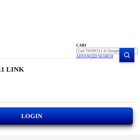
CARI
CARI
ADVANCED SEARCH
1 LINK
LINK
THOR311
LOGIN