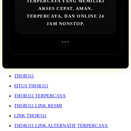
TERPERCAYA YANG MEMILIKI
AKSES CEPAT, AMAN,
TERPERCAYA, DAN ONLINE 24
JAM NONSTOP.
```
THOR311
SITUS THOR311
THOR311 TERPERCAYA
THOR311 LINK RESMI
LINK THOR311
THOR311 LINK ALTERNATIF TERPERCAYA