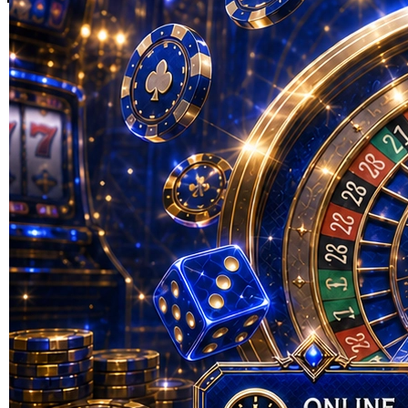
Skip to the beginning of the images gallery
THOR311
THOR311 | Link LoginLive
Casino Taruhan Live Resmi
Dari Dealer Cantik
THOR311 TERPERCAYA
|
1876-0LX01893491