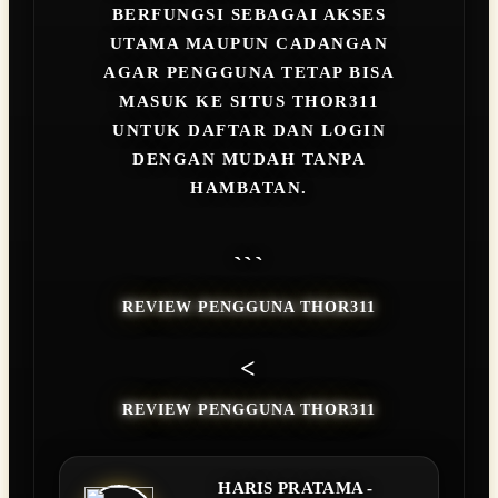
BERFUNGSI SEBAGAI AKSES
UTAMA MAUPUN CADANGAN
AGAR PENGGUNA TETAP BISA
MASUK KE SITUS THOR311
UNTUK DAFTAR DAN LOGIN
DENGAN MUDAH TANPA
HAMBATAN.
```
REVIEW PENGGUNA THOR311
<
REVIEW PENGGUNA THOR311
HARIS PRATAMA -