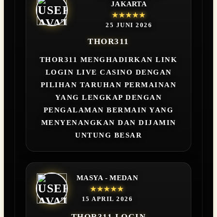
JAKARTA
★★★★★
25 JUNI 2026
THOR311
THOR311 MENGHADIRKAN LINK
LOGIN LIVE CASINO DENGAN
PILIHAN TARUHAN PERMAINAN
YANG LENGKAP DENGAN
PENGALAMAN BERMAIN YANG
MENYENANGKAN DAN DIJAMIN
UNTUNG BESAR
MASYA - MEDAN
★★★★★
15 APRIL 2026
THOR311 LOGIN