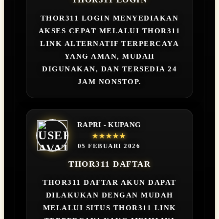
THOR311 LOGIN MENYEDIAKAN
AKSES CEPAT MELALUI THOR311
LINK ALTERNATIF TERPERCAYA
YANG AMAN, MUDAH
DIGUNAKAN, DAN TERSEDIA 24
JAM NONSTOP.
RAPRI - KUPANG
★★★★★
05 FEBUARI 2026
THOR311 DAFTAR
THOR311 DAFTAR AKUN DAPAT
DILAKUKAN DENGAN MUDAH
MELALUI SITUS THOR311 LINK