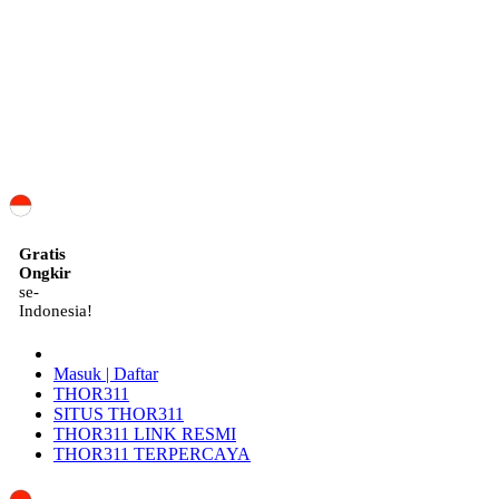
ID
Gratis
Ongkir
se-
Indonesia!
Masuk | Daftar
THOR311
SITUS THOR311
THOR311 LINK RESMI
THOR311 TERPERCAYA