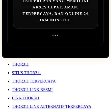
TERPERCAYA YANG MEMILIKI
AKSES CEPAT, AMAN,
TERPERCAYA, DAN ONLINE 24
JAM NONSTOP.
```
THOR311
SITUS THOR311
THOR311 TERPERCAYA
THOR311 LINK RESMI
LINK THOR311
THOR311 LINK ALTERNATIF TERPERCAYA