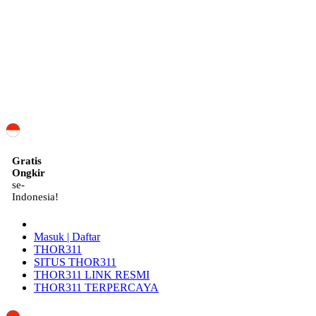
ID
Gratis
Ongkir
se-
Indonesia!
Masuk | Daftar
THOR311
SITUS THOR311
THOR311 LINK RESMI
THOR311 TERPERCAYA