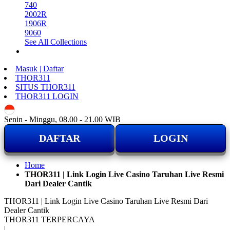
740
2002R
1906R
9060
See All Collections
LINK THOR311
Masuk | Daftar
THOR311
SITUS THOR311
THOR311 LOGIN
ID
Senin - Minggu, 08.00 - 21.00 WIB
DAFTAR
LOGIN
Home
THOR311 | Link Login Live Casino Taruhan Live Resmi
Dari Dealer Cantik
THOR311 | Link Login Live Casino Taruhan Live Resmi Dari
Dealer Cantik
THOR311 TERPERCAYA
|