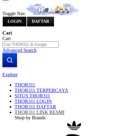
Indonesia
Toggle Nav
LOGIN
DAFTAR
Cari
Cari
Advanced Search
Explore
THOR311
THOR311 TERPERCAYA
SITUS THOR311
THOR311 LOGIN
THOR311 DAFTAR
THOR311 LINK RESMI
Shop by Brands