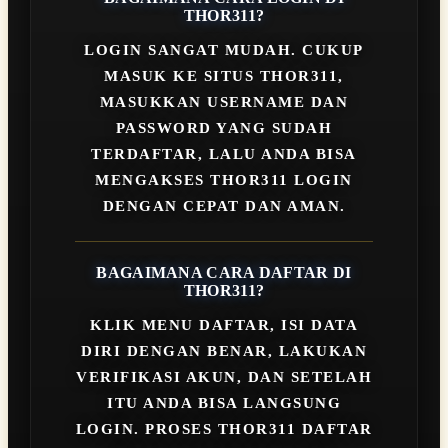
THOR311?
LOGIN SANGAT MUDAH. CUKUP
MASUK KE SITUS THOR311,
MASUKKAN USERNAME DAN
PASSWORD YANG SUDAH
TERDAFTAR, LALU ANDA BISA
MENGAKSES THOR311 LOGIN
DENGAN CEPAT DAN AMAN.
BAGAIMANA CARA DAFTAR DI
THOR311?
KLIK MENU DAFTAR, ISI DATA
DIRI DENGAN BENAR, LAKUKAN
VERIFIKASI AKUN, DAN SETELAH
ITU ANDA BISA LANGSUNG
LOGIN. PROSES THOR311 DAFTAR