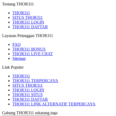
Tentang THOR311
THOR311
SITUS THOR311
THOR311 LOGIN
THOR311 DAFTAR
Layanan Pelanggan THOR311
FAQ
THOR311 BONUS
THOR311 LIVE CHAT
Sitemap
Link Populer
THOR311
THOR311 TERPERCAYA
SITUS THOR311
THOR311 LOGIN
THOR311 SITUS
THOR311 DAFTAR
THOR311 LINK ALTERNATIF TERPERCAYA
Gabung THOR311 sekarang juga