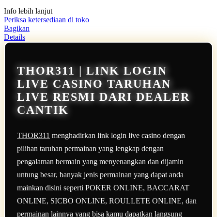
nilai
Info lebih lanjut
rating
rata-
Periksa ketersediaan di toko
rata.
Bagikan
Read
Details
13
Reviews.
Tautan
halaman
THOR311 | LINK LOGIN
yang
sama.
LIVE CASINO TARUHAN
LIVE RESMI DARI DEALER
CANTIK
THOR311
menghadirkan link login live casino dengan
pilihan taruhan permainan yang lengkap dengan
pengalaman bermain yang menyenangkan dan dijamin
untung besar, banyak jenis permainan yang dapat anda
mainkan disini seperti POKER ONLINE, BACCARAT
ONLINE, SICBO ONLINE, ROULLETE ONLINE, dan
permainan lainnya yang bisa kamu dapatkan langsung