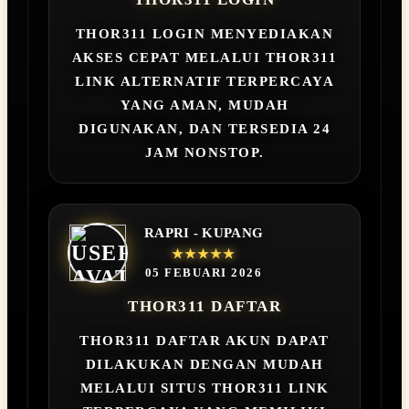
THOR311 LOGIN MENYEDIAKAN
AKSES CEPAT MELALUI THOR311
LINK ALTERNATIF TERPERCAYA
YANG AMAN, MUDAH
DIGUNAKAN, DAN TERSEDIA 24
JAM NONSTOP.
RAPRI - KUPANG
★★★★★
05 FEBUARI 2026
THOR311 DAFTAR
THOR311 DAFTAR AKUN DAPAT
DILAKUKAN DENGAN MUDAH
MELALUI SITUS THOR311 LINK