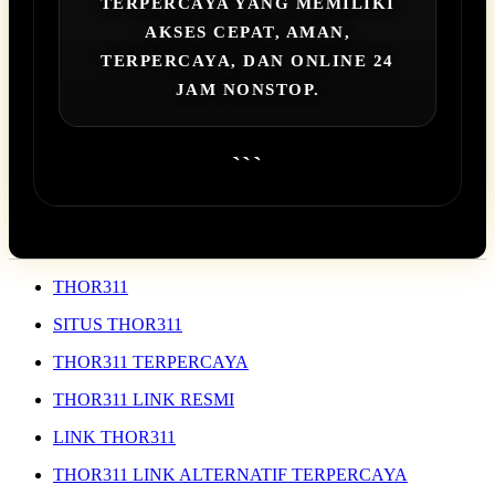
TERPERCAYA YANG MEMILIKI
AKSES CEPAT, AMAN,
TERPERCAYA, DAN ONLINE 24
JAM NONSTOP.
```
THOR311
SITUS THOR311
THOR311 TERPERCAYA
THOR311 LINK RESMI
LINK THOR311
THOR311 LINK ALTERNATIF TERPERCAYA