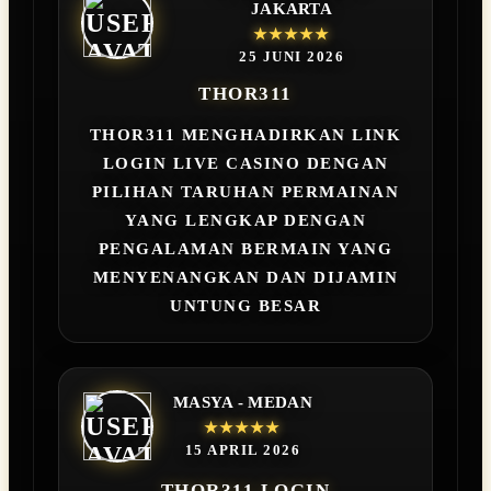
JAKARTA
★★★★★
25 JUNI 2026
THOR311
THOR311 MENGHADIRKAN LINK
LOGIN LIVE CASINO DENGAN
PILIHAN TARUHAN PERMAINAN
YANG LENGKAP DENGAN
PENGALAMAN BERMAIN YANG
MENYENANGKAN DAN DIJAMIN
UNTUNG BESAR
MASYA - MEDAN
★★★★★
15 APRIL 2026
THOR311 LOGIN