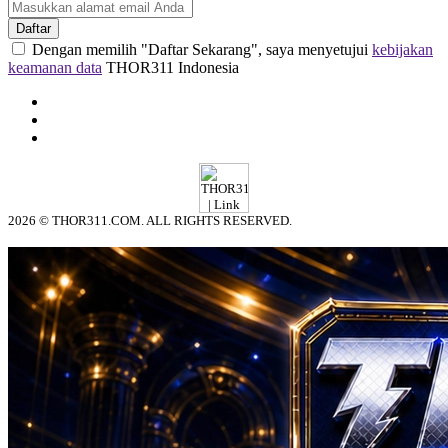
Daftar
Dengan memilih "Daftar Sekarang", saya menyetujui
kebijakan
keamanan data
THOR311 Indonesia
2026 © THOR311.COM. ALL RIGHTS RESERVED.
© tebuishere