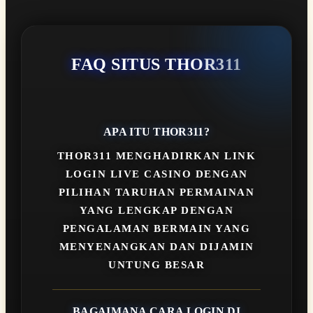
FAQ SITUS THOR311
APA ITU THOR311?
THOR311 MENGHADIRKAN LINK
LOGIN LIVE CASINO DENGAN
PILIHAN TARUHAN PERMAINAN
YANG LENGKAP DENGAN
PENGALAMAN BERMAIN YANG
MENYENANGKAN DAN DIJAMIN
UNTUNG BESAR
BAGAIMANA CARA LOGIN DI