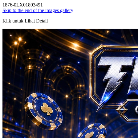
1876-0LX01893491
Skip to the end of the images gallery
Klik untuk Lihat Detail