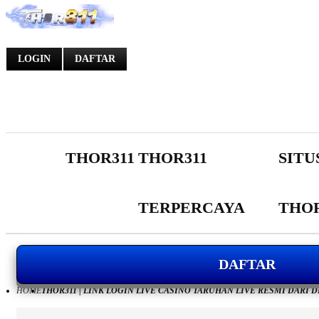
LOGIN
DAFTAR
THOR311
THOR311
SITU
TERPERCAYA
THOR
DAFTAR
HOME
THOR311 | LINK LOGIN LIVE CASINO TARUHAN LIVE RESMI DARI 