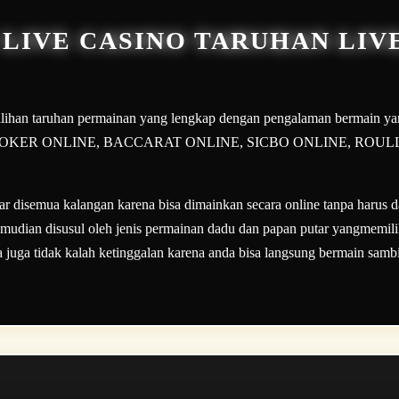
N LIVE CASINO TARUHAN LIV
 pilihan taruhan permainan yang lengkap dengan pengalaman bermain y
seperti POKER ONLINE, BACCARAT ONLINE, SICBO ONLINE, ROULLE
lar disemua kalangan karena bisa dimainkan secara online tanpa harus 
mudian disusul oleh jenis permainan dadu dan papan putar yangmemil
 juga tidak kalah ketinggalan karena anda bisa langsung bermain samb