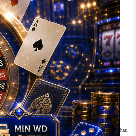
jut
FFICIAL
YA
I
n:
Gratis dan Mudah untuk item tertentu dalam waktu 7 hari
lian. Klik
disini
untuk info lebih lanjut.