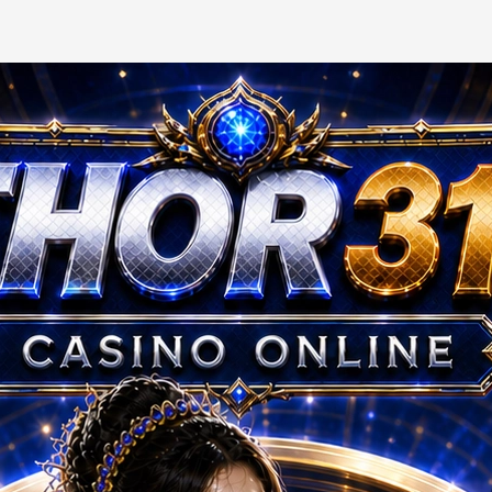
THOR3
THOR31
TARUH
CANTI
THOR31
|
1876-0LX01
Rp. 10
4.
4.5
dari
5
Topi Tanpa B
bintang,
nilai