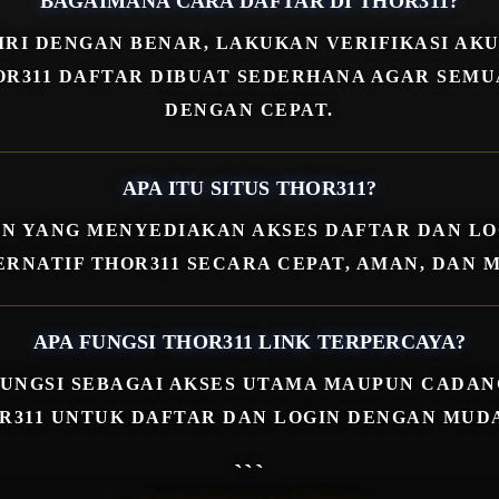
BAGAIMANA CARA DAFTAR DI THOR311?
DIRI DENGAN BENAR, LAKUKAN VERIFIKASI AKU
OR311 DAFTAR DIBUAT SEDERHANA AGAR SEM
DENGAN CEPAT.
APA ITU SITUS THOR311?
AN YANG MENYEDIAKAN AKSES DAFTAR DAN LO
ERNATIF THOR311 SECARA CEPAT, AMAN, DAN 
APA FUNGSI THOR311 LINK TERPERCAYA?
FUNGSI SEBAGAI AKSES UTAMA MAUPUN CADAN
OR311 UNTUK DAFTAR DAN LOGIN DENGAN MUD
```