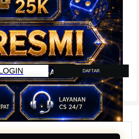
ONGKIR
 sekarang!
LOGIN
DAFTAR
LOGIN
DAFTAR
sediaan di toko