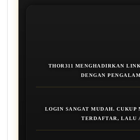
THOR311 MENGHADIRKAN LINK
DENGAN PENGALAM
LOGIN SANGAT MUDAH. CUKUP 
TERDAFTAR, LALU 