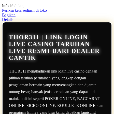
nilai
Info lebih lanjut
rating
rata-
Periksa ketersediaan di toko
rata.
Bagikan
Read
Details
13
Reviews.
Tautan
halaman
THOR311 | LINK LOGIN
yang
sama.
LIVE CASINO TARUHAN
LIVE RESMI DARI DEALER
CANTIK
THOR311
menghadirkan link login live casino dengan
pilihan taruhan permainan yang lengkap dengan
pengalaman bermain yang menyenangkan dan dijamin
untung besar, banyak jenis permainan yang dapat anda
mainkan disini seperti POKER ONLINE, BACCARAT
ONLINE, SICBO ONLINE, ROULLETE ONLINE, dan
permainan lainnya yang bisa kamu dapatkan langsung