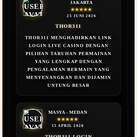
JAKARTA
★★★★★
25 JUNI 2026
THOR311
THOR311 MENGHADIRKAN LINK
LOGIN LIVE CASINO DENGAN
PILIHAN TARUHAN PERMAINAN
YANG LENGKAP DENGAN
PENGALAMAN BERMAIN YANG
MENYENANGKAN DAN DIJAMIN
UNTUNG BESAR
MASYA - MEDAN
★★★★★
15 APRIL 2026
THOR311 LOGIN