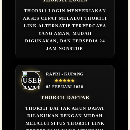
THOR311 LOGIN MENYEDIAKAN
AKSES CEPAT MELALUI THOR311
LINK ALTERNATIF TERPERCAYA
YANG AMAN, MUDAH
DIGUNAKAN, DAN TERSEDIA 24
JAM NONSTOP.
RAPRI - KUPANG
★★★★★
05 FEBUARI 2026
THOR311 DAFTAR
THOR311 DAFTAR AKUN DAPAT
DILAKUKAN DENGAN MUDAH
MELALUI SITUS THOR311 LINK