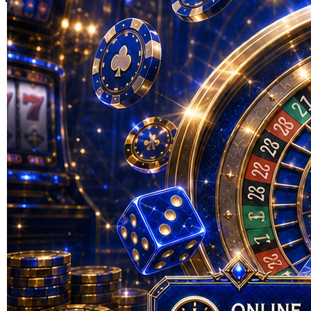
Skip to the beginning of the images gallery
THOR311
THOR311 | Link LoginLive
Casino Taruhan Live Resmi
Dari Dealer Cantik
THOR311 TERPERCAYA
|
1876-0LX01893491