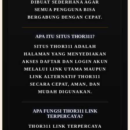
DIBUAT SEDERHANA AGAR
SEMUA PENGGUNA BISA
BERGABUNG DENGAN CEPAT.
APA ITU SITUS THOR311?
SITUS THOR311 ADALAH
HALAMAN YANG MENYEDIAKAN
AKSES DAFTAR DAN LOGIN AKUN
MELALUI LINK UTAMA MAUPUN
LINK ALTERNATIF THOR311
SECARA CEPAT, AMAN, DAN
MUDAH DIGUNAKAN.
APA FUNGSI THOR311 LINK
TERPERCAYA?
THOR311 LINK TERPERCAYA