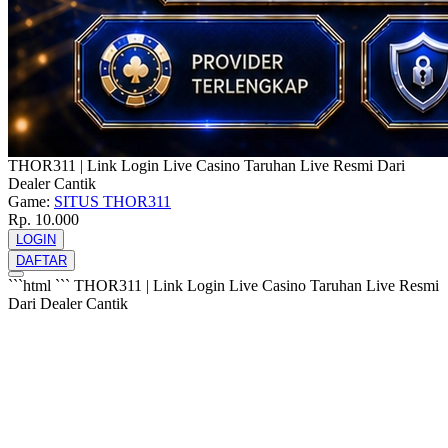
THOR311 | Link Login Live Casino Taruhan Live Resmi Dari
Dealer Cantik
Game:
SITUS THOR311
Rp. 10.000
LOGIN
DAFTAR
```html
```
THOR311 | Link Login Live Casino Taruhan Live Resmi
Dari Dealer Cantik