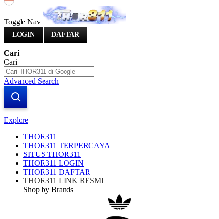
Indonesia
Toggle Nav
LOGIN
DAFTAR
Cari
Cari
Advanced Search
Explore
THOR311
THOR311 TERPERCAYA
SITUS THOR311
THOR311 LOGIN
THOR311 DAFTAR
THOR311 LINK RESMI
Shop by Brands