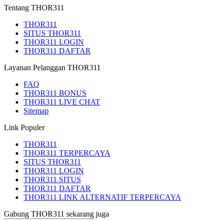
Tentang THOR311
THOR311
SITUS THOR311
THOR311 LOGIN
THOR311 DAFTAR
Layanan Pelanggan THOR311
FAQ
THOR311 BONUS
THOR311 LIVE CHAT
Sitemap
Link Populer
THOR311
THOR311 TERPERCAYA
SITUS THOR311
THOR311 LOGIN
THOR311 SITUS
THOR311 DAFTAR
THOR311 LINK ALTERNATIF TERPERCAYA
Gabung THOR311 sekarang juga