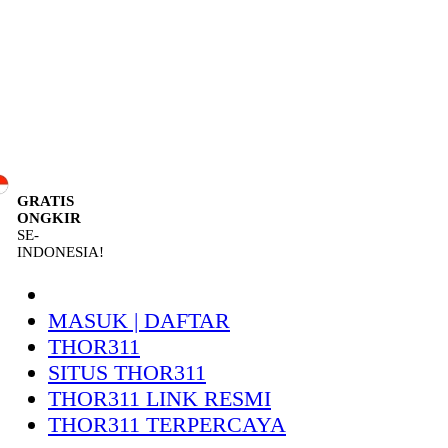
INDONESIA
GRATIS
ONGKIR
SE-
INDONESIA!
MASUK | DAFTAR
THOR311
SITUS THOR311
THOR311 LINK RESMI
THOR311 TERPERCAYA