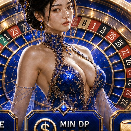
Info lebih lan
rating
rata-
rata.
dalam stok
Read
THOR311 O
13
Reviews.
THOR311
Tautan
SITUS
halaman
THOR311
yang
sama.
THOR311
TERPERCA
THOR311
LINK RESM
LINK
THOR311
THOR311
DAFTAR
THOR311
LOGIN
Pengembalia
setelah pembe