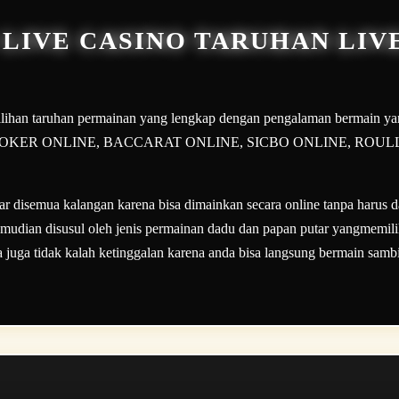
N LIVE CASINO TARUHAN LIV
 pilihan taruhan permainan yang lengkap dengan pengalaman bermain y
seperti POKER ONLINE, BACCARAT ONLINE, SICBO ONLINE, ROULLE
lar disemua kalangan karena bisa dimainkan secara online tanpa harus 
mudian disusul oleh jenis permainan dadu dan papan putar yangmemil
 juga tidak kalah ketinggalan karena anda bisa langsung bermain samb