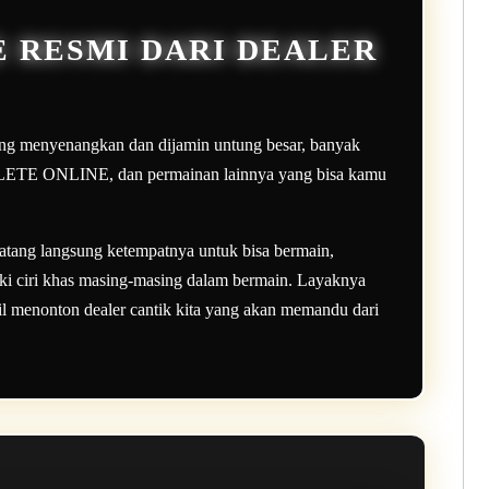
E RESMI DARI DEALER
ang menyenangkan dan dijamin untung besar, banyak
TE ONLINE, dan permainan lainnya yang bisa kamu
datang langsung ketempatnya untuk bisa bermain,
iki ciri khas masing-masing dalam bermain. Layaknya
il menonton dealer cantik kita yang akan memandu dari