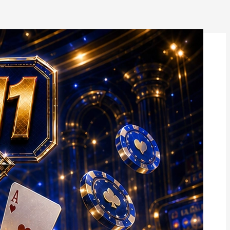
11
1 | LINK LOGINLIVE CASINO
AN LIVE RESMI DARI DEALER
K
1 TERPERCAYA
893491
.000
9
(888.311)
Tulis ulasan
ingkai Futura Wash