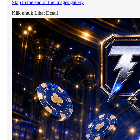
Skip to the end of the images gallery
Klik untuk Lihat Detail