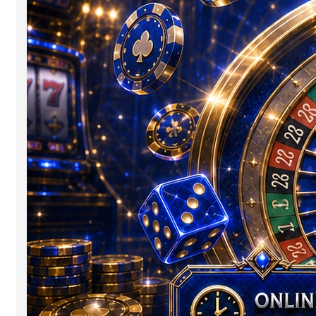
Skip to the beginning of the images gallery