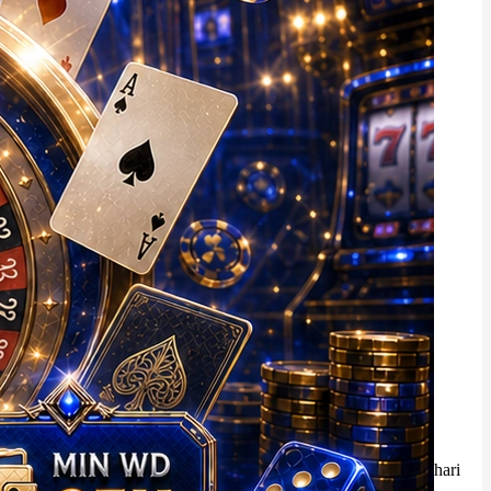
jut
FFICIAL
YA
I
n:
Gratis dan Mudah untuk item tertentu dalam waktu 7 hari
lian. Klik
disini
untuk info lebih lanjut.