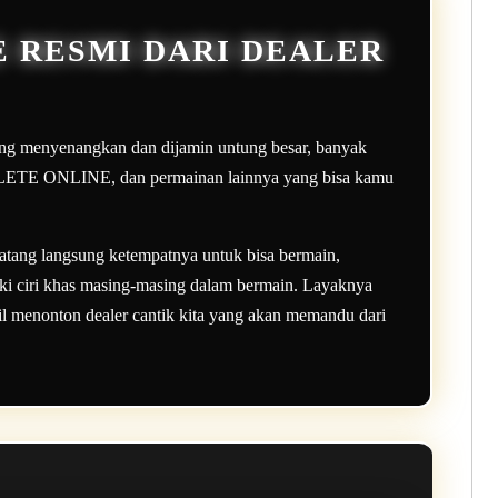
E RESMI DARI DEALER
ang menyenangkan dan dijamin untung besar, banyak
TE ONLINE, dan permainan lainnya yang bisa kamu
datang langsung ketempatnya untuk bisa bermain,
iki ciri khas masing-masing dalam bermain. Layaknya
il menonton dealer cantik kita yang akan memandu dari