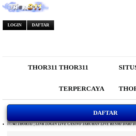
LOGIN
DAFTAR
THOR311
THOR311
SITU
TERPERCAYA
THOR
DAFTAR
HOME
THOR311 | LINK LOGIN LIVE CASINO TARUHAN LIVE RESMI DARI 