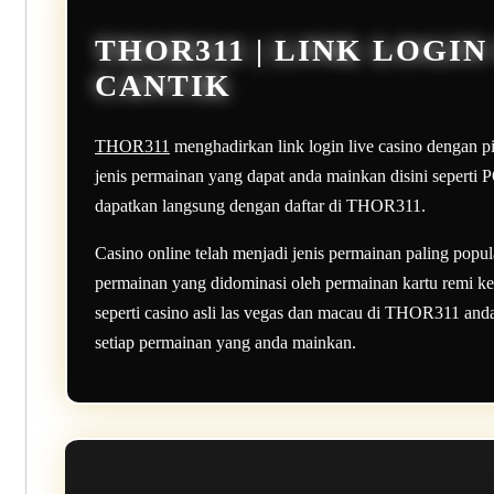
THOR311 | LINK LOGI
CANTIK
THOR311
menghadirkan link login live casino dengan
jenis permainan yang dapat anda mainkan disini 
dapatkan langsung dengan daftar di THOR311.
Casino online telah menjadi jenis permainan paling popu
permainan yang didominasi oleh permainan kartu remi ke
seperti casino asli las vegas dan macau di THOR311 anda
setiap permainan yang anda mainkan.