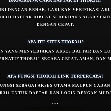
BAGAIMANA CARA DAFTAR DI THOR311?
DIRI DENGAN BENAR, LAKUKAN VERIFIKASI AKU
OR311 DAFTAR DIBUAT SEDERHANA AGAR SEM
DENGAN CEPAT.
APA ITU SITUS THOR311?
AN YANG MENYEDIAKAN AKSES DAFTAR DAN LO
ERNATIF THOR311 SECARA CEPAT, AMAN, DAN 
APA FUNGSI THOR311 LINK TERPERCAYA?
FUNGSI SEBAGAI AKSES UTAMA MAUPUN CADAN
OR311 UNTUK DAFTAR DAN LOGIN DENGAN MUD
```