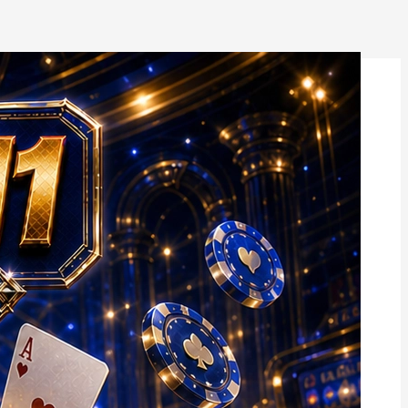
11
1 | LINK LOGINLIVE CASINO
AN LIVE RESMI DARI DEALER
K
1 TERPERCAYA
893491
.000
9
(888.311)
Tulis ulasan
ingkai Futura Wash