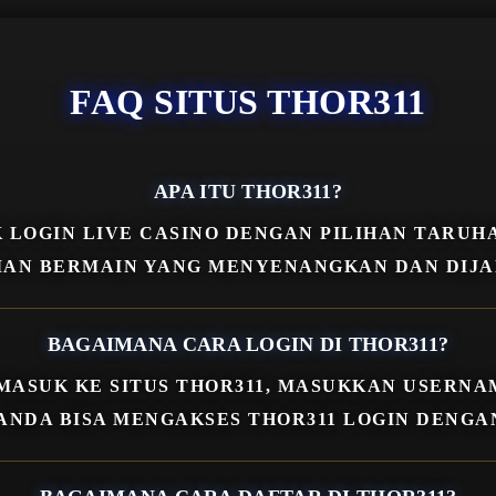
FAQ SITUS THOR311
APA ITU THOR311?
 LOGIN LIVE CASINO DENGAN PILIHAN TARU
AN BERMAIN YANG MENYENANGKAN DAN DIJA
BAGAIMANA CARA LOGIN DI THOR311?
MASUK KE SITUS THOR311, MASUKKAN USERN
ANDA BISA MENGAKSES THOR311 LOGIN DENGA