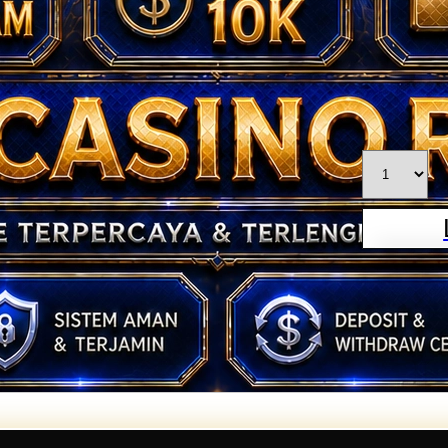
GRATIS 
Buat pesanan
Periksa keter
Bagikan