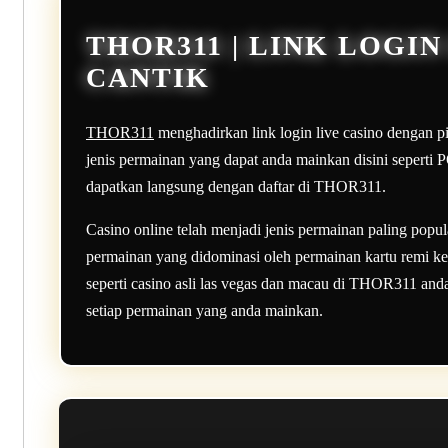
THOR311 | LINK LOGI
CANTIK
THOR311
menghadirkan link login live casino dengan
jenis permainan yang dapat anda mainkan disini 
dapatkan langsung dengan daftar di THOR311.
Casino online telah menjadi jenis permainan paling popu
permainan yang didominasi oleh permainan kartu remi ke
seperti casino asli las vegas dan macau di THOR311 anda
setiap permainan yang anda mainkan.