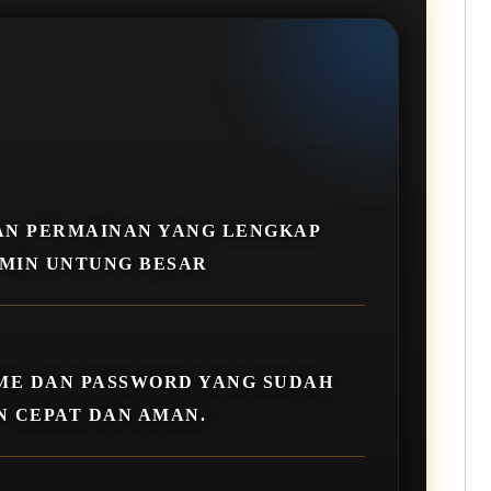
HAN PERMAINAN YANG LENGKAP
MIN UNTUNG BESAR
AME DAN PASSWORD YANG SUDAH
N CEPAT DAN AMAN.