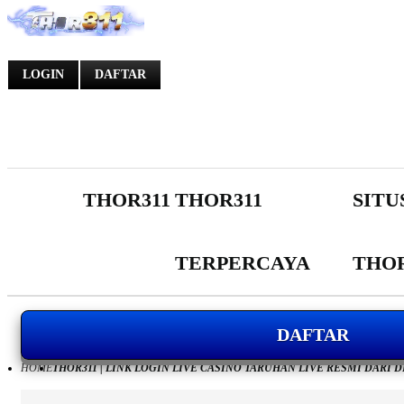
LOGIN
DAFTAR
THOR311
THOR311
SITU
TERPERCAYA
THOR
DAFTAR
HOME
THOR311 | LINK LOGIN LIVE CASINO TARUHAN LIVE RESMI DARI 