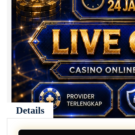
Details