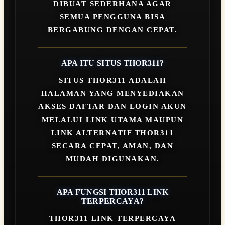
DIBUAT SEDERHANA AGAR
SEMUA PENGGUNA BISA
BERGABUNG DENGAN CEPAT.
APA ITU SITUS THOR311?
SITUS THOR311 ADALAH
HALAMAN YANG MENYEDIAKAN
AKSES DAFTAR DAN LOGIN AKUN
MELALUI LINK UTAMA MAUPUN
LINK ALTERNATIF THOR311
SECARA CEPAT, AMAN, DAN
MUDAH DIGUNAKAN.
APA FUNGSI THOR311 LINK
TERPERCAYA?
THOR311 LINK TERPERCAYA