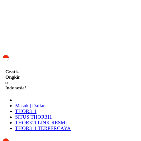
ID
Gratis
Ongkir
se-
Indonesia!
Masuk | Daftar
THOR311
SITUS THOR311
THOR311 LINK RESMI
THOR311 TERPERCAYA