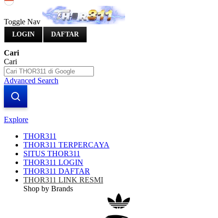
Indonesia
Toggle Nav
LOGIN
DAFTAR
Cari
Cari
Advanced Search
Explore
THOR311
THOR311 TERPERCAYA
SITUS THOR311
THOR311 LOGIN
THOR311 DAFTAR
THOR311 LINK RESMI
Shop by Brands