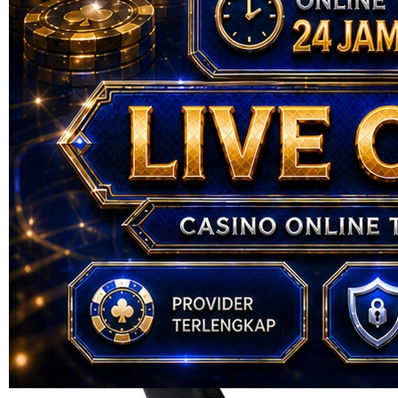
Rp. 10.000
4.9
(888.311)
Tulis ulasan
4.5
dari
5
Topi Tanpa Bingkai Futura Wash
bintang,
nilai
Info lebih lanjut
rating
rata-
dalam stok
rata.
Only
%1
left
Read
THOR311 OFFICIAL
13
THOR311
Reviews.
SITUS
Tautan
halaman
THOR311
yang
THOR311
sama.
TERPERCAYA
THOR311
LINK RESMI
LINK
THOR311
THOR311
DAFTAR
THOR311
LOGIN