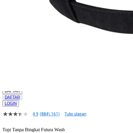
Pengembalian:
Gratis dan Mudah untuk item tertentu dalam waktu
7 hari setelah pembelian. Klik
disini
untuk info lebih lanjut.
GRATIS ONGKIR
Buat pesanan sekarang!
Kuantitas
LOGIN
DAFTAR
DAFTAR
LOGIN
4.9
(884\.161)
Tulis ulasan
4.9
dari
5
Topi Tanpa Bingkai Futura Wash
bintang,