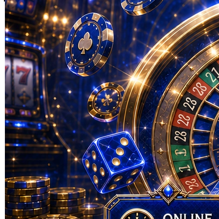
Skip to the beginning of the images gallery
THOR311
THOR311 | Link LoginLive
Casino Taruhan Live Resmi
Dari Dealer Cantik
THOR311 TERPERCAYA
|
1876-0LX01893491