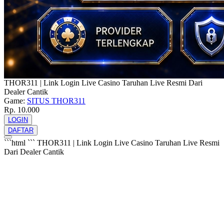
THOR311 | Link Login Live Casino Taruhan Live Resmi Dari
Dealer Cantik
Game:
SITUS THOR311
Rp. 10.000
LOGIN
DAFTAR
```html
```
THOR311 | Link Login Live Casino Taruhan Live Resmi
Dari Dealer Cantik