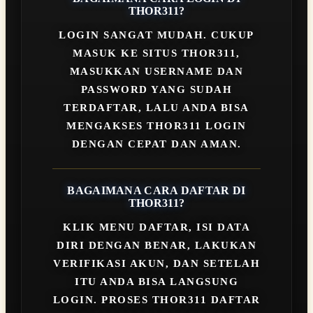
THOR311?
LOGIN SANGAT MUDAH. CUKUP
MASUK KE SITUS THOR311,
MASUKKAN USERNAME DAN
PASSWORD YANG SUDAH
TERDAFTAR, LALU ANDA BISA
MENGAKSES THOR311 LOGIN
DENGAN CEPAT DAN AMAN.
BAGAIMANA CARA DAFTAR DI
THOR311?
KLIK MENU DAFTAR, ISI DATA
DIRI DENGAN BENAR, LAKUKAN
VERIFIKASI AKUN, DAN SETELAH
ITU ANDA BISA LANGSUNG
LOGIN. PROSES THOR311 DAFTAR