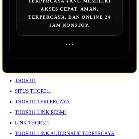
TERPERCAYA YANG MEMILIKI
AKSES CEPAT, AMAN,
TERPERCAYA, DAN ONLINE 24
JAM NONSTOP.
```
THOR311
SITUS THOR311
THOR311 TERPERCAYA
THOR311 LINK RESMI
LINK THOR311
THOR311 LINK ALTERNATIF TERPERCAYA