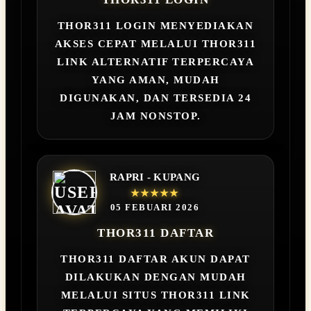
THOR311 LOGIN MENYEDIAKAN
AKSES CEPAT MELALUI THOR311
LINK ALTERNATIF TERPERCAYA
YANG AMAN, MUDAH
DIGUNAKAN, DAN TERSEDIA 24
JAM NONSTOP.
RAPRI - KUPANG
★★★★★
05 FEBUARI 2026
THOR311 DAFTAR
THOR311 DAFTAR AKUN DAPAT
DILAKUKAN DENGAN MUDAH
MELALUI SITUS THOR311 LINK