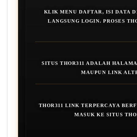
KLIK MENU DAFTAR, ISI DATA 
LANGSUNG LOGIN. PROSES TH
SITUS THOR311 ADALAH HALAM
MAUPUN LINK ALT
THOR311 LINK TERPERCAYA BER
MASUK KE SITUS TH