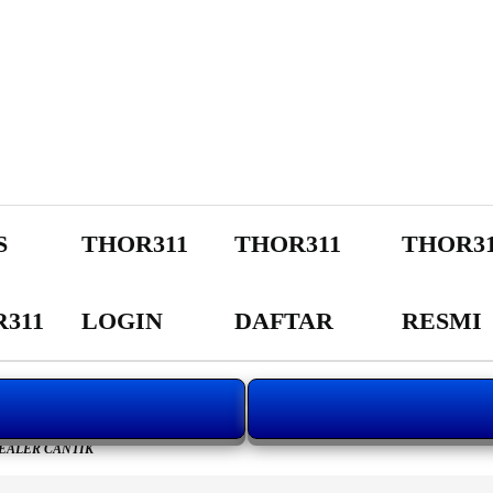
S
THOR311
THOR311
THOR31
311
LOGIN
DAFTAR
RESMI
DEALER CANTIK