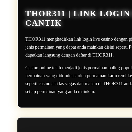
THOR311 | LINK LOGI
CANTIK
THOR311
menghadirkan link login live casino dengan
jenis permainan yang dapat anda mainkan disini 
dapatkan langsung dengan daftar di THOR311.
Casino online telah menjadi jenis permainan paling popu
permainan yang didominasi oleh permainan kartu remi ke
seperti casino asli las vegas dan macau di THOR311 anda
setiap permainan yang anda mainkan.