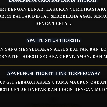
BAGAIMANA CARA DAFTAR DI THOR311?
DIRI DENGAN BENAR, LAKUKAN VERIFIKASI AKU
OR311 DAFTAR DIBUAT SEDERHANA AGAR SEM
DENGAN CEPAT.
APA ITU SITUS THOR311?
AN YANG MENYEDIAKAN AKSES DAFTAR DAN LO
ERNATIF THOR311 SECARA CEPAT, AMAN, DAN 
APA FUNGSI THOR311 LINK TERPERCAYA?
FUNGSI SEBAGAI AKSES UTAMA MAUPUN CADAN
OR311 UNTUK DAFTAR DAN LOGIN DENGAN MUD
```