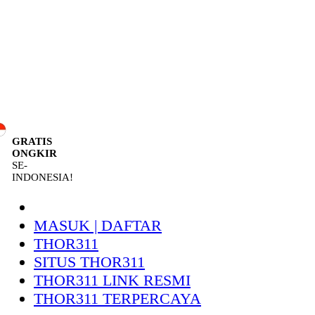
INDONESIA
GRATIS
ONGKIR
SE-
INDONESIA!
MASUK | DAFTAR
THOR311
SITUS THOR311
THOR311 LINK RESMI
THOR311 TERPERCAYA