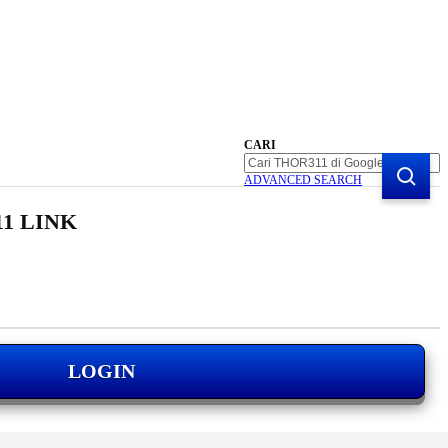
CARI
CARI
ADVANCED SEARCH
1 LINK
LINK
THOR311
LOGIN