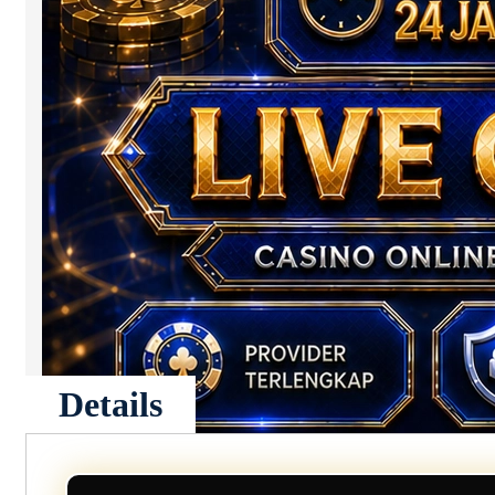
Details