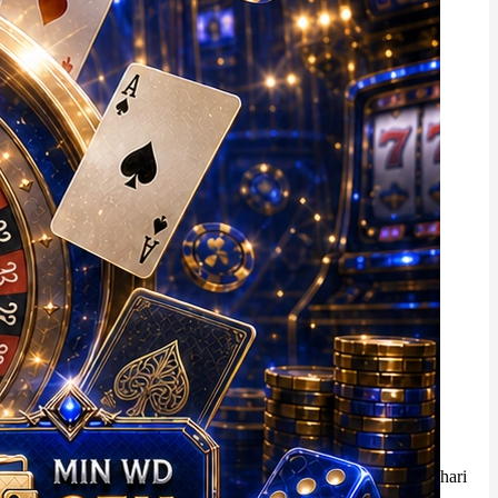
jut
FFICIAL
YA
I
n:
Gratis dan Mudah untuk item tertentu dalam waktu 7 hari
lian. Klik
disini
untuk info lebih lanjut.