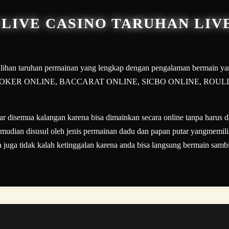
N LIVE CASINO TARUHAN LIV
 pilihan taruhan permainan yang lengkap dengan pengalaman bermain y
seperti POKER ONLINE, BACCARAT ONLINE, SICBO ONLINE, ROULLE
lar disemua kalangan karena bisa dimainkan secara online tanpa harus 
mudian disusul oleh jenis permainan dadu dan papan putar yangmemil
 juga tidak kalah ketinggalan karena anda bisa langsung bermain samb