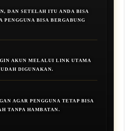
N, DAN SETELAH ITU ANDA BISA
UA PENGGUNA BISA BERGABUNG
GIN AKUN MELALUI LINK UTAMA
MUDAH DIGUNAKAN.
GAN AGAR PENGGUNA TETAP BISA
AH TANPA HAMBATAN.