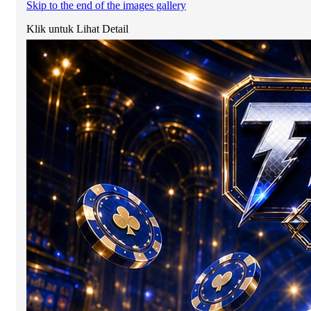
Skip to the end of the images gallery
Klik untuk Lihat Detail