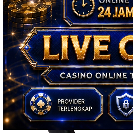
Rp. 10.000
4.9
(888.311)
Tulis ulasan
4.5
dari
5
Topi Tanpa Bingkai Futura Wash
bintang,
nilai
Info lebih lanjut
rating
rata-
dalam stok
rata.
Only
%1
left
Read
THOR311 OFFICIAL
13
THOR311
Reviews.
SITUS
Tautan
halaman
THOR311
yang
THOR311
sama.
TERPERCAYA
THOR311
LINK RESMI
LINK
THOR311
THOR311
DAFTAR
THOR311
LOGIN