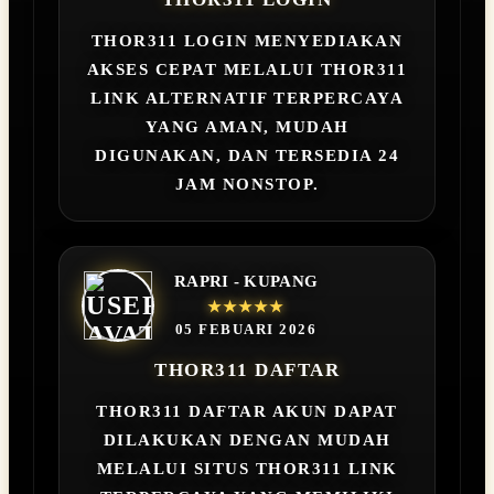
THOR311 LOGIN MENYEDIAKAN
AKSES CEPAT MELALUI THOR311
LINK ALTERNATIF TERPERCAYA
YANG AMAN, MUDAH
DIGUNAKAN, DAN TERSEDIA 24
JAM NONSTOP.
RAPRI - KUPANG
★★★★★
05 FEBUARI 2026
THOR311 DAFTAR
THOR311 DAFTAR AKUN DAPAT
DILAKUKAN DENGAN MUDAH
MELALUI SITUS THOR311 LINK