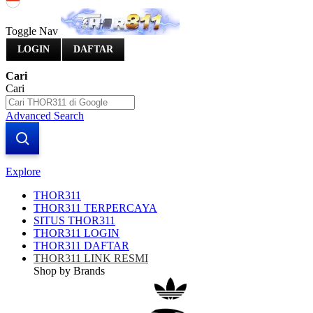
Indonesia
Toggle Nav
LOGIN
DAFTAR
Cari
Cari
Advanced Search
Explore
THOR311
THOR311 TERPERCAYA
SITUS THOR311
THOR311 LOGIN
THOR311 DAFTAR
THOR311 LINK RESMI
Shop by Brands