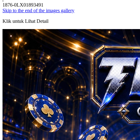
1876-0LX01893491
Skip to the end of the images gallery
Klik untuk Lihat Detail