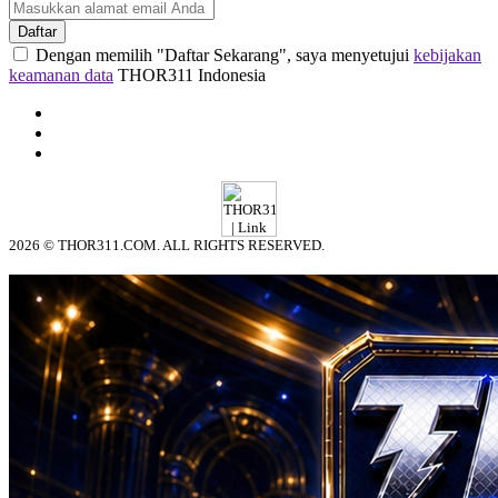
Daftar
Dengan memilih "Daftar Sekarang", saya menyetujui
kebijakan
keamanan data
THOR311 Indonesia
2026 © THOR311.COM. ALL RIGHTS RESERVED.
© tebuishere