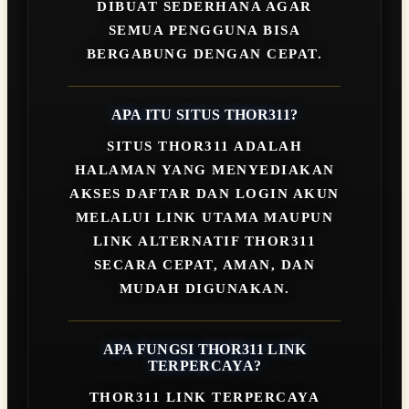
DIBUAT SEDERHANA AGAR
SEMUA PENGGUNA BISA
BERGABUNG DENGAN CEPAT.
APA ITU SITUS THOR311?
SITUS THOR311 ADALAH
HALAMAN YANG MENYEDIAKAN
AKSES DAFTAR DAN LOGIN AKUN
MELALUI LINK UTAMA MAUPUN
LINK ALTERNATIF THOR311
SECARA CEPAT, AMAN, DAN
MUDAH DIGUNAKAN.
APA FUNGSI THOR311 LINK
TERPERCAYA?
THOR311 LINK TERPERCAYA