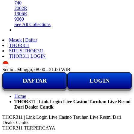
740
2002R
1906R
9060
See All Collections
LINK THOR311
Masuk | Daftar
THOR311
SITUS THOR311
THOR311 LOGIN
ID
Senin - Minggu, 08.00 - 21.00 WIB
DAFTAR
LOGIN
Home
THOR311 | Link Login Live Casino Taruhan Live Resmi
Dari Dealer Cantik
THOR311 | Link Login Live Casino Taruhan Live Resmi Dari
Dealer Cantik
THOR311 TERPERCAYA
|