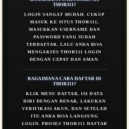
THOR311?
LOGIN SANGAT MUDAH. CUKUP
MASUK KE SITUS THOR311,
MASUKKAN USERNAME DAN
PASSWORD YANG SUDAH
TERDAFTAR, LALU ANDA BISA
MENGAKSES THOR311 LOGIN
DENGAN CEPAT DAN AMAN.
BAGAIMANA CARA DAFTAR DI
THOR311?
KLIK MENU DAFTAR, ISI DATA
DIRI DENGAN BENAR, LAKUKAN
VERIFIKASI AKUN, DAN SETELAH
ITU ANDA BISA LANGSUNG
LOGIN. PROSES THOR311 DAFTAR