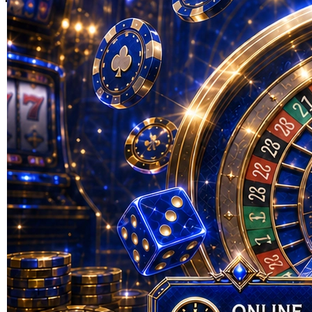
Skip to the beginning of the images gallery
THOR311
THOR311 | Link LoginLive
Casino Taruhan Live Resmi
Dari Dealer Cantik
THOR311 TERPERCAYA
|
1876-0LX01893491