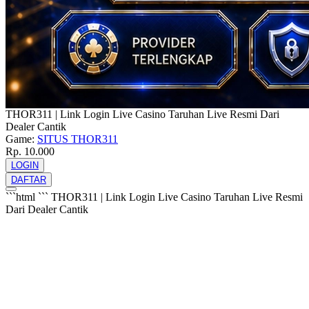
THOR311 | Link Login Live Casino Taruhan Live Resmi Dari
Dealer Cantik
Game:
SITUS THOR311
Rp. 10.000
LOGIN
DAFTAR
```html
```
THOR311 | Link Login Live Casino Taruhan Live Resmi
Dari Dealer Cantik