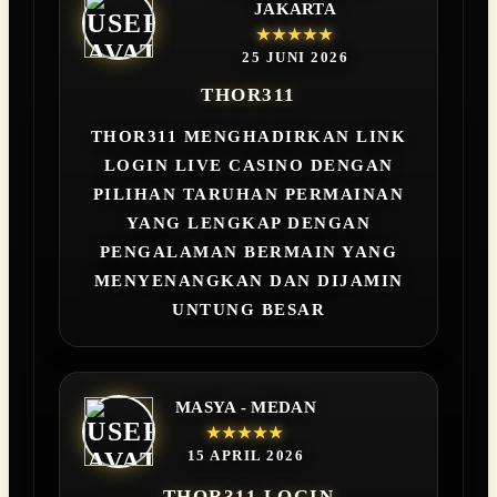
JAKARTA
★★★★★
25 JUNI 2026
THOR311
THOR311 MENGHADIRKAN LINK
LOGIN LIVE CASINO DENGAN
PILIHAN TARUHAN PERMAINAN
YANG LENGKAP DENGAN
PENGALAMAN BERMAIN YANG
MENYENANGKAN DAN DIJAMIN
UNTUNG BESAR
MASYA - MEDAN
★★★★★
15 APRIL 2026
THOR311 LOGIN