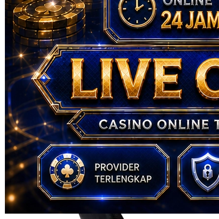
Rp. 10.000
4.9
(888.311)
Tulis ulasan
4.5
dari
5
Topi Tanpa Bingkai Futura Wash
bintang,
nilai
Info lebih lanjut
rating
rata-
dalam stok
rata.
Only
%1
left
Read
THOR311 OFFICIAL
13
THOR311
Reviews.
SITUS
Tautan
halaman
THOR311
yang
THOR311
sama.
TERPERCAYA
THOR311
LINK RESMI
LINK
THOR311
THOR311
DAFTAR
THOR311
LOGIN