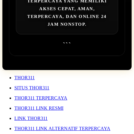
TERPERCAYA YANG MEMILIKI
AKSES CEPAT, AMAN,
TERPERCAYA, DAN ONLINE 24
JAM NONSTOP.
```
THOR311
SITUS THOR311
THOR311 TERPERCAYA
THOR311 LINK RESMI
LINK THOR311
THOR311 LINK ALTERNATIF TERPERCAYA