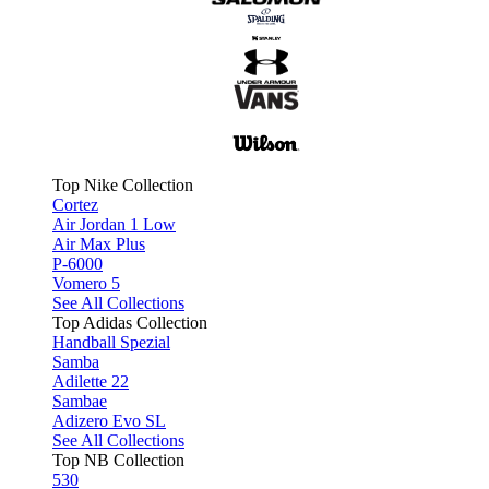
Top Nike Collection
Cortez
Air Jordan 1 Low
Air Max Plus
P-6000
Vomero 5
See All Collections
Top Adidas Collection
Handball Spezial
Samba
Adilette 22
Sambae
Adizero Evo SL
See All Collections
Top NB Collection
530