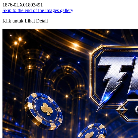
1876-0LX01893491
Skip to the end of the images gallery
Klik untuk Lihat Detail