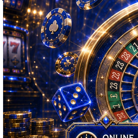
Skip to the beginning of the images gallery
THOR311
THOR311 | Link LoginLive
Casino Taruhan Live Resmi
Dari Dealer Cantik
THOR311 TERPERCAYA
|
1876-0LX01893491