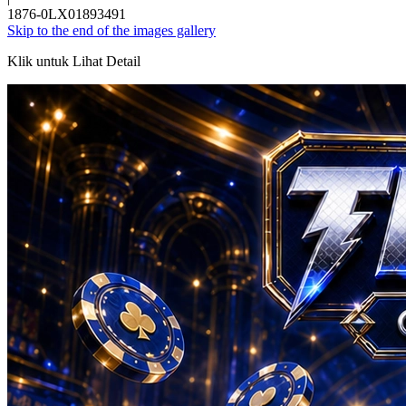
1876-0LX01893491
Skip to the end of the images gallery
Klik untuk Lihat Detail