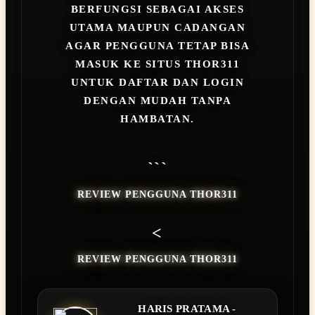
BERFUNGSI SEBAGAI AKSES
UTAMA MAUPUN CADANGAN
AGAR PENGGUNA TETAP BISA
MASUK KE SITUS THOR311
UNTUK DAFTAR DAN LOGIN
DENGAN MUDAH TANPA
HAMBATAN.
```
REVIEW PENGGUNA THOR311
<
REVIEW PENGGUNA THOR311
HARIS PRATAMA -