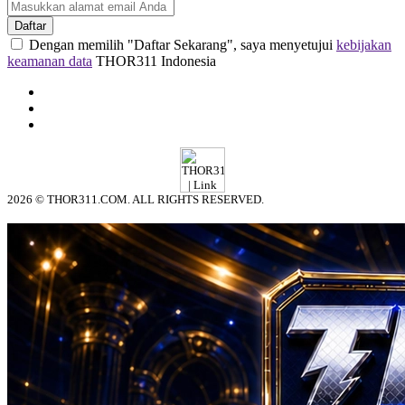
Daftar
Dengan memilih "Daftar Sekarang", saya menyetujui
kebijakan
keamanan data
THOR311 Indonesia
2026 © THOR311.COM. ALL RIGHTS RESERVED.
© tebuishere