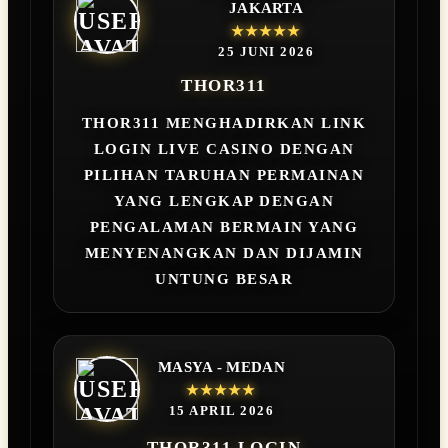
JAKARTA
★★★★★
25 JUNI 2026
THOR311
THOR311 MENGHADIRKAN LINK
LOGIN LIVE CASINO DENGAN
PILIHAN TARUHAN PERMAINAN
YANG LENGKAP DENGAN
PENGALAMAN BERMAIN YANG
MENYENANGKAN DAN DIJAMIN
UNTUNG BESAR
MASYA - MEDAN
★★★★★
15 APRIL 2026
THOR311 LOGIN