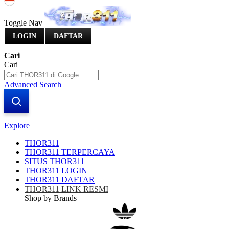
Indonesia
Toggle Nav
LOGIN
DAFTAR
Cari
Cari
Advanced Search
Explore
THOR311
THOR311 TERPERCAYA
SITUS THOR311
THOR311 LOGIN
THOR311 DAFTAR
THOR311 LINK RESMI
Shop by Brands