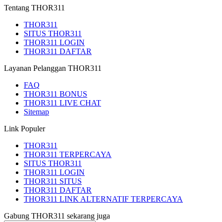
Tentang THOR311
THOR311
SITUS THOR311
THOR311 LOGIN
THOR311 DAFTAR
Layanan Pelanggan THOR311
FAQ
THOR311 BONUS
THOR311 LIVE CHAT
Sitemap
Link Populer
THOR311
THOR311 TERPERCAYA
SITUS THOR311
THOR311 LOGIN
THOR311 SITUS
THOR311 DAFTAR
THOR311 LINK ALTERNATIF TERPERCAYA
Gabung THOR311 sekarang juga