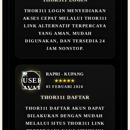
THOR311 LOGIN MENYEDIAKAN
AKSES CEPAT MELALUI THOR311
LINK ALTERNATIF TERPERCAYA
YANG AMAN, MUDAH
DIGUNAKAN, DAN TERSEDIA 24
JAM NONSTOP.
RAPRI - KUPANG
★★★★★
05 FEBUARI 2026
THOR311 DAFTAR
THOR311 DAFTAR AKUN DAPAT
DILAKUKAN DENGAN MUDAH
MELALUI SITUS THOR311 LINK