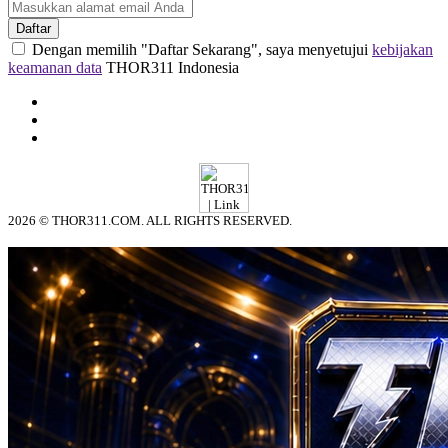
Daftar
Dengan memilih "Daftar Sekarang", saya menyetujui
kebijakan
keamanan data
THOR311 Indonesia
2026 © THOR311.COM. ALL RIGHTS RESERVED.
© tebuishere