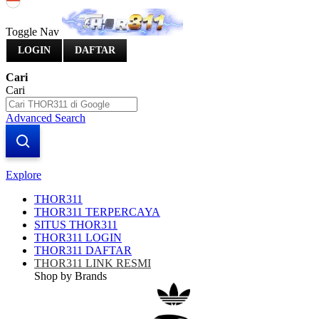
Indonesia
Toggle Nav
LOGIN
DAFTAR
Cari
Cari
Advanced Search
Explore
THOR311
THOR311 TERPERCAYA
SITUS THOR311
THOR311 LOGIN
THOR311 DAFTAR
THOR311 LINK RESMI
Shop by Brands