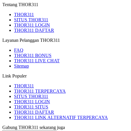
Tentang THOR311
THOR311
SITUS THOR311
THOR311 LOGIN
THOR311 DAFTAR
Layanan Pelanggan THOR311
FAQ
THOR311 BONUS
THOR311 LIVE CHAT
Sitemap
Link Populer
THOR311
THOR311 TERPERCAYA
SITUS THOR311
THOR311 LOGIN
THOR311 SITUS
THOR311 DAFTAR
THOR311 LINK ALTERNATIF TERPERCAYA
Gabung THOR311 sekarang juga