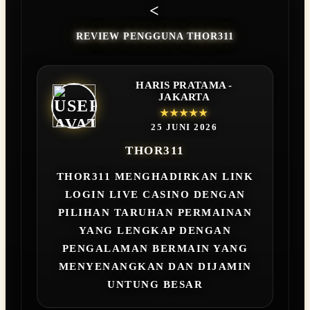
<
REVIEW PENGGUNA THOR311
HARIS PRATAMA -
JAKARTA
★★★★★
25 JUNI 2026
THOR311
THOR311 MENGHADIRKAN LINK
LOGIN LIVE CASINO DENGAN
PILIHAN TARUHAN PERMAINAN
YANG LENGKAP DENGAN
PENGALAMAN BERMAIN YANG
MENYENANGKAN DAN DIJAMIN
UNTUNG BESAR