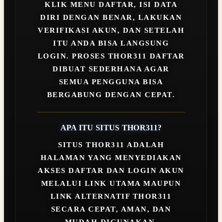
KLIK MENU DAFTAR, ISI DATA
DIRI DENGAN BENAR, LAKUKAN
VERIFIKASI AKUN, DAN SETELAH
ITU ANDA BISA LANGSUNG
LOGIN. PROSES THOR311 DAFTAR
DIBUAT SEDERHANA AGAR
SEMUA PENGGUNA BISA
BERGABUNG DENGAN CEPAT.
APA ITU SITUS THOR311?
SITUS THOR311 ADALAH
HALAMAN YANG MENYEDIAKAN
AKSES DAFTAR DAN LOGIN AKUN
MELALUI LINK UTAMA MAUPUN
LINK ALTERNATIF THOR311
SECARA CEPAT, AMAN, DAN
MUDAH DIGUNAKAN.