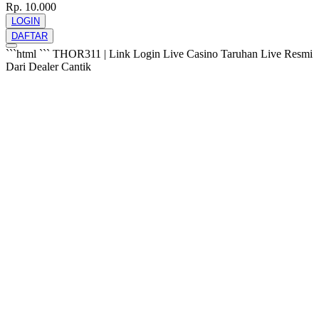
Rp. 10.000
LOGIN
DAFTAR
```html
```
THOR311 | Link Login Live Casino Taruhan Live Resmi
Dari Dealer Cantik