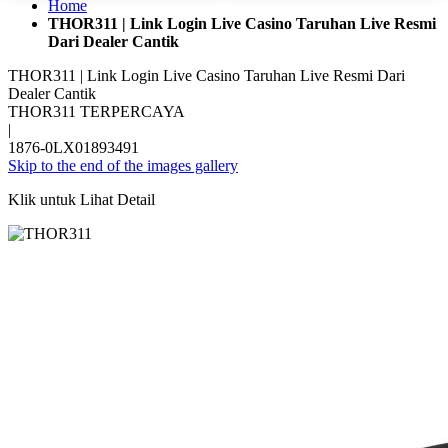
Home
THOR311 | Link Login Live Casino Taruhan Live Resmi
Dari Dealer Cantik
THOR311 | Link Login Live Casino Taruhan Live Resmi Dari
Dealer Cantik
THOR311 TERPERCAYA
|
1876-0LX01893491
Skip to the end of the images gallery
Klik untuk Lihat Detail