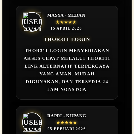
MASYA - MEDAN
★★★★★
15 APRIL 2026
THOR311 LOGIN
THOR311 LOGIN MENYEDIAKAN
AKSES CEPAT MELALUI THOR311
LINK ALTERNATIF TERPERCAYA
YANG AMAN, MUDAH
DIGUNAKAN, DAN TERSEDIA 24
JAM NONSTOP.
RAPRI - KUPANG
★★★★★
05 FEBUARI 2026