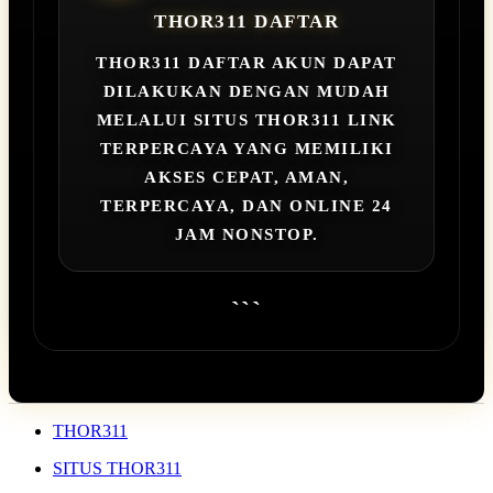
THOR311 DAFTAR
THOR311 DAFTAR AKUN DAPAT
DILAKUKAN DENGAN MUDAH
MELALUI SITUS THOR311 LINK
TERPERCAYA YANG MEMILIKI
AKSES CEPAT, AMAN,
TERPERCAYA, DAN ONLINE 24
JAM NONSTOP.
```
THOR311
SITUS THOR311