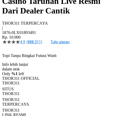
Casino Taruhan Live Resmi
Dari Dealer Cantik
THOR311 TERPERCAYA
|
1876-0LX01893491
Rp. 10.000
4.9
(888.311)
Tulis ulasan
4.5
dari
5
Topi Tanpa Bingkai Futura Wash
bintang,
nilai
Info lebih lanjut
rating
rata-
dalam stok
rata.
Only
%1
left
Read
THOR311 OFFICIAL
13
THOR311
Reviews.
SITUS
Tautan
halaman
THOR311
yang
THOR311
sama.
TERPERCAYA
THOR311
LINK RESMI