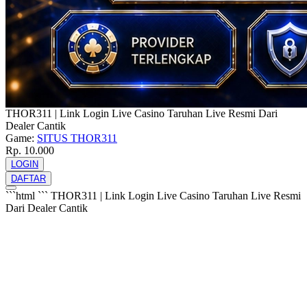
THOR311 | Link Login Live Casino Taruhan Live Resmi Dari
Dealer Cantik
Game:
SITUS THOR311
Rp. 10.000
LOGIN
DAFTAR
```html
```
THOR311 | Link Login Live Casino Taruhan Live Resmi
Dari Dealer Cantik