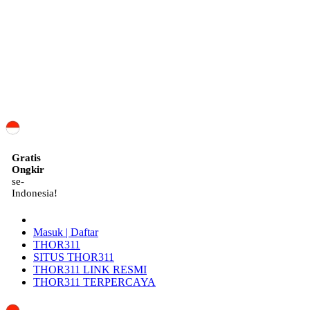
ID
Gratis
Ongkir
se-
Indonesia!
Masuk | Daftar
THOR311
SITUS THOR311
THOR311 LINK RESMI
THOR311 TERPERCAYA