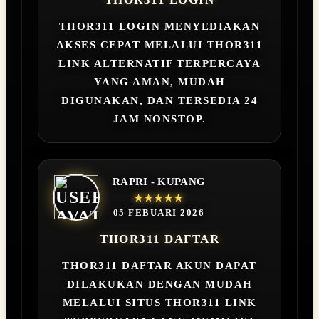
THOR311 LOGIN MENYEDIAKAN
AKSES CEPAT MELALUI THOR311
LINK ALTERNATIF TERPERCAYA
YANG AMAN, MUDAH
DIGUNAKAN, DAN TERSEDIA 24
JAM NONSTOP.
RAPRI - KUPANG
★★★★★
05 FEBUARI 2026
THOR311 DAFTAR
THOR311 DAFTAR AKUN DAPAT
DILAKUKAN DENGAN MUDAH
MELALUI SITUS THOR311 LINK