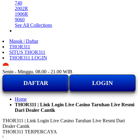
740
2002R
1906R
9060
See All Collections
LINK THOR311
Masuk | Daftar
THOR311
SITUS THOR311
THOR311 LOGIN
ID
Senin - Minggu, 08.00 - 21.00 WIB
DAFTAR
LOGIN
Home
THOR311 | Link Login Live Casino Taruhan Live Resmi
Dari Dealer Cantik
THOR311 | Link Login Live Casino Taruhan Live Resmi Dari
Dealer Cantik
THOR311 TERPERCAYA
|