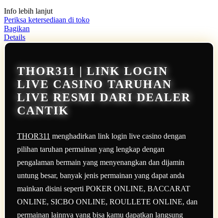
nilai
Info lebih lanjut
rating
rata-
Periksa ketersediaan di toko
rata.
Bagikan
Read
Details
13
Reviews.
Tautan
halaman
THOR311 | LINK LOGIN
yang
sama.
LIVE CASINO TARUHAN
LIVE RESMI DARI DEALER
CANTIK
THOR311
menghadirkan link login live casino dengan
pilihan taruhan permainan yang lengkap dengan
pengalaman bermain yang menyenangkan dan dijamin
untung besar, banyak jenis permainan yang dapat anda
mainkan disini seperti POKER ONLINE, BACCARAT
ONLINE, SICBO ONLINE, ROULLETE ONLINE, dan
permainan lainnya yang bisa kamu dapatkan langsung