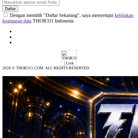
Daftar
Dengan memilih "Daftar Sekarang", saya menyetujui
kebijakan
keamanan data
THOR311 Indonesia
2026 © THOR311.COM. ALL RIGHTS RESERVED.
© tebuishere