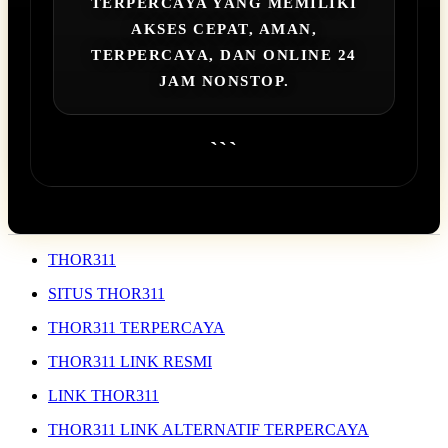
TERPERCAYA YANG MEMILIKI
AKSES CEPAT, AMAN,
TERPERCAYA, DAN ONLINE 24
JAM NONSTOP.
```
THOR311
SITUS THOR311
THOR311 TERPERCAYA
THOR311 LINK RESMI
LINK THOR311
THOR311 LINK ALTERNATIF TERPERCAYA