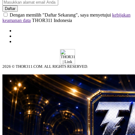
Daftar
Dengan memilih "Daftar Sekarang", saya menyetujui
kebijakan
keamanan data
THOR311 Indonesia
2026 © THOR311.COM. ALL RIGHTS RESERVED.
© tebuishere