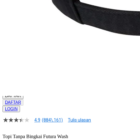
Pengembalian:
Gratis dan Mudah untuk item tertentu dalam waktu
7 hari setelah pembelian. Klik
disini
untuk info lebih lanjut.
GRATIS ONGKIR
Buat pesanan sekarang!
Kuantitas
LOGIN
DAFTAR
DAFTAR
LOGIN
4.9
(884\.161)
Tulis ulasan
4.9
dari
5
Topi Tanpa Bingkai Futura Wash
bintang,