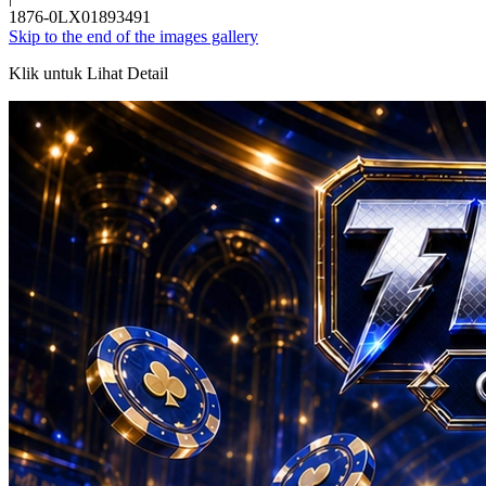
1876-0LX01893491
Skip to the end of the images gallery
Klik untuk Lihat Detail