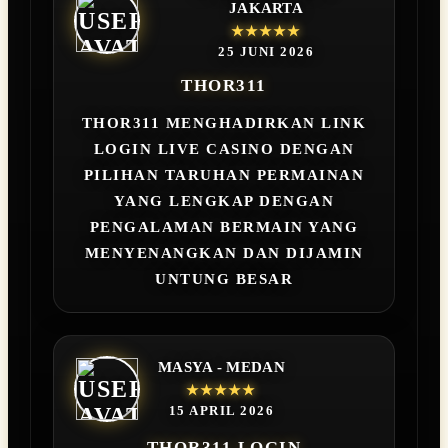
JAKARTA
★★★★★
25 JUNI 2026
THOR311
THOR311 MENGHADIRKAN LINK
LOGIN LIVE CASINO DENGAN
PILIHAN TARUHAN PERMAINAN
YANG LENGKAP DENGAN
PENGALAMAN BERMAIN YANG
MENYENANGKAN DAN DIJAMIN
UNTUNG BESAR
MASYA - MEDAN
★★★★★
15 APRIL 2026
THOR311 LOGIN