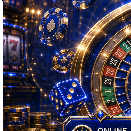
Skip to the beginning of the images gallery
THOR311
THOR311 | Link LoginLive
Casino Taruhan Live Resmi
Dari Dealer Cantik
THOR311 TERPERCAYA
|
1876-0LX01893491