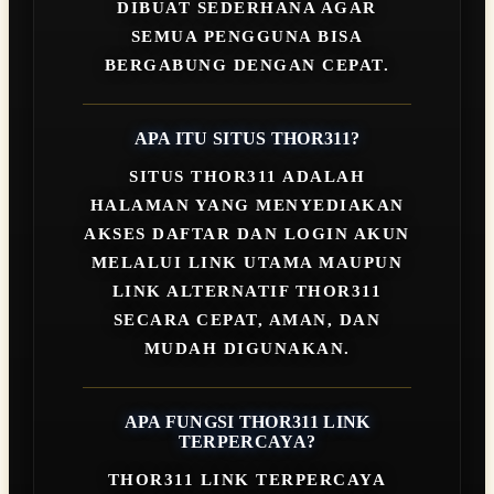
DIBUAT SEDERHANA AGAR
SEMUA PENGGUNA BISA
BERGABUNG DENGAN CEPAT.
APA ITU SITUS THOR311?
SITUS THOR311 ADALAH
HALAMAN YANG MENYEDIAKAN
AKSES DAFTAR DAN LOGIN AKUN
MELALUI LINK UTAMA MAUPUN
LINK ALTERNATIF THOR311
SECARA CEPAT, AMAN, DAN
MUDAH DIGUNAKAN.
APA FUNGSI THOR311 LINK
TERPERCAYA?
THOR311 LINK TERPERCAYA