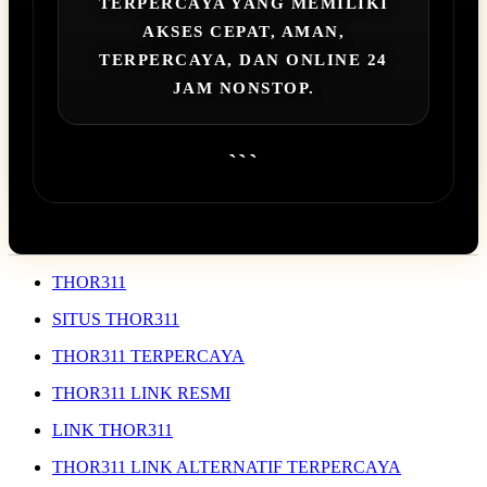
TERPERCAYA YANG MEMILIKI
AKSES CEPAT, AMAN,
TERPERCAYA, DAN ONLINE 24
JAM NONSTOP.
```
THOR311
SITUS THOR311
THOR311 TERPERCAYA
THOR311 LINK RESMI
LINK THOR311
THOR311 LINK ALTERNATIF TERPERCAYA