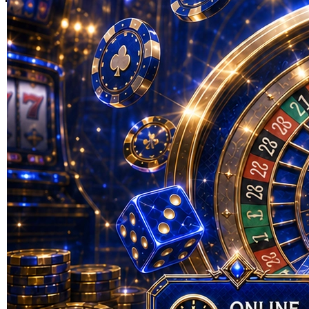
Skip to the beginning of the images gallery
THOR311
THOR311 | Link LoginLive
Casino Taruhan Live Resmi
Dari Dealer Cantik
THOR311 TERPERCAYA
|
1876-0LX01893491