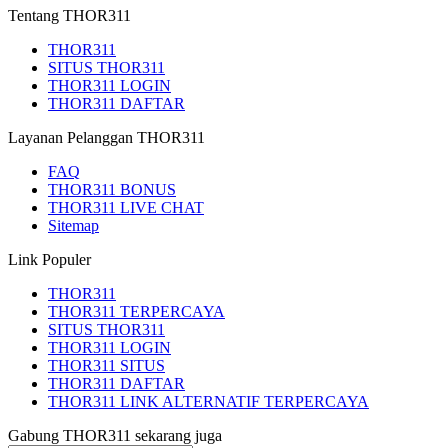
Tentang THOR311
THOR311
SITUS THOR311
THOR311 LOGIN
THOR311 DAFTAR
Layanan Pelanggan THOR311
FAQ
THOR311 BONUS
THOR311 LIVE CHAT
Sitemap
Link Populer
THOR311
THOR311 TERPERCAYA
SITUS THOR311
THOR311 LOGIN
THOR311 SITUS
THOR311 DAFTAR
THOR311 LINK ALTERNATIF TERPERCAYA
Gabung THOR311 sekarang juga