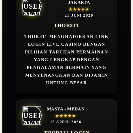
JAKARTA
★★★★★
25 JUNI 2026
THOR311
THOR311 MENGHADIRKAN LINK
LOGIN LIVE CASINO DENGAN
PILIHAN TARUHAN PERMAINAN
YANG LENGKAP DENGAN
PENGALAMAN BERMAIN YANG
MENYENANGKAN DAN DIJAMIN
UNTUNG BESAR
MASYA - MEDAN
★★★★★
15 APRIL 2026
THOR311 LOGIN