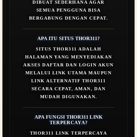
DIBUAT SEDERHANA AGAR
SEMUA PENGGUNA BISA
BERGABUNG DENGAN CEPAT.
APA ITU SITUS THOR311?
SITUS THOR311 ADALAH
HALAMAN YANG MENYEDIAKAN
AKSES DAFTAR DAN LOGIN AKUN
MELALUI LINK UTAMA MAUPUN
LINK ALTERNATIF THOR311
SECARA CEPAT, AMAN, DAN
MUDAH DIGUNAKAN.
APA FUNGSI THOR311 LINK
TERPERCAYA?
THOR311 LINK TERPERCAYA