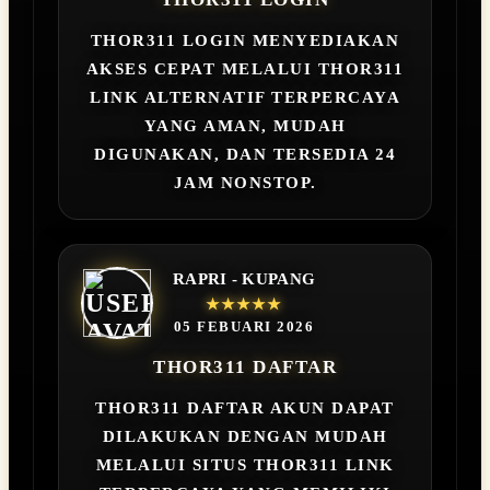
THOR311 LOGIN MENYEDIAKAN
AKSES CEPAT MELALUI THOR311
LINK ALTERNATIF TERPERCAYA
YANG AMAN, MUDAH
DIGUNAKAN, DAN TERSEDIA 24
JAM NONSTOP.
RAPRI - KUPANG
★★★★★
05 FEBUARI 2026
THOR311 DAFTAR
THOR311 DAFTAR AKUN DAPAT
DILAKUKAN DENGAN MUDAH
MELALUI SITUS THOR311 LINK