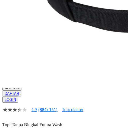
Pengembalian:
Gratis dan Mudah untuk item tertentu dalam waktu
7 hari setelah pembelian. Klik
disini
untuk info lebih lanjut.
GRATIS ONGKIR
Buat pesanan sekarang!
Kuantitas
LOGIN
DAFTAR
DAFTAR
LOGIN
4.9
(884\.161)
Tulis ulasan
4.9
dari
5
Topi Tanpa Bingkai Futura Wash
bintang,