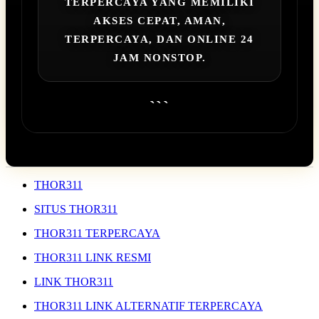
TERPERCAYA YANG MEMILIKI
AKSES CEPAT, AMAN,
TERPERCAYA, DAN ONLINE 24
JAM NONSTOP.
```
THOR311
SITUS THOR311
THOR311 TERPERCAYA
THOR311 LINK RESMI
LINK THOR311
THOR311 LINK ALTERNATIF TERPERCAYA