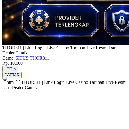
THOR311 | Link Login Live Casino Taruhan Live Resmi Dari
Dealer Cantik
Game:
SITUS THOR311
Rp. 10.000
LOGIN
DAFTAR
```html
```
THOR311 | Link Login Live Casino Taruhan Live Resmi
Dari Dealer Cantik