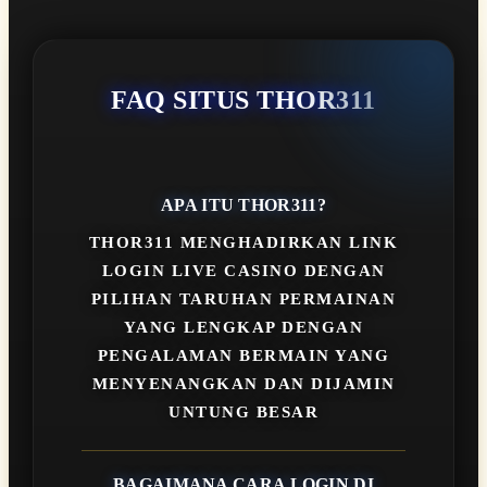
FAQ SITUS THOR311
APA ITU THOR311?
THOR311 MENGHADIRKAN LINK
LOGIN LIVE CASINO DENGAN
PILIHAN TARUHAN PERMAINAN
YANG LENGKAP DENGAN
PENGALAMAN BERMAIN YANG
MENYENANGKAN DAN DIJAMIN
UNTUNG BESAR
BAGAIMANA CARA LOGIN DI