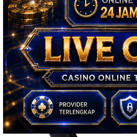
Rp. 10.000
4.9
(888.311)
Tulis ulasan
4.5
dari
5
Topi Tanpa Bingkai Futura Wash
bintang,
nilai
Info lebih lanjut
rating
rata-
dalam stok
rata.
Only
%1
left
Read
THOR311 OFFICIAL
13
THOR311
Reviews.
SITUS
Tautan
halaman
THOR311
yang
THOR311
sama.
TERPERCAYA
THOR311
LINK RESMI
LINK
THOR311
THOR311
DAFTAR
THOR311
LOGIN