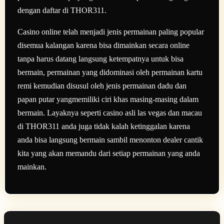
dengan daftar di THOR311.
Casino online telah menjadi jenis permainan paling popular
disemua kalangan karena bisa dimainkan secara online
tanpa harus datang langsung ketempatnya untuk bisa
bermain, permainan yang didominasi oleh permainan kartu
remi kemudian disusul oleh jenis permainan dadu dan
papan putar yangmemiliki ciri khas masing-masing dalam
bermain. Layaknya seperti casino asli las vegas dan macau
di THOR311 anda juga tidak kalah ketinggalan karena
anda bisa langsung bermain sambil menonton dealer cantik
kita yang akan memandu dari setiap permainan yang anda
mainkan.