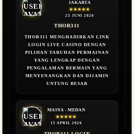
JAKARTA
★★★★★
25 JUNI 2026
THOR311
THOR311 MENGHADIRKAN LINK
LOGIN LIVE CASINO DENGAN
PILIHAN TARUHAN PERMAINAN
YANG LENGKAP DENGAN
PENGALAMAN BERMAIN YANG
MENYENANGKAN DAN DIJAMIN
UNTUNG BESAR
MASYA - MEDAN
★★★★★
15 APRIL 2026
THOR311 LOGIN