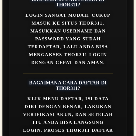
THOR311?
LOGIN SANGAT MUDAH. CUKUP
MASUK KE SITUS THOR311,
MASUKKAN USERNAME DAN
PASSWORD YANG SUDAH
TERDAFTAR, LALU ANDA BISA
MENGAKSES THOR311 LOGIN
DENGAN CEPAT DAN AMAN.
BAGAIMANA CARA DAFTAR DI
THOR311?
KLIK MENU DAFTAR, ISI DATA
DIRI DENGAN BENAR, LAKUKAN
VERIFIKASI AKUN, DAN SETELAH
ITU ANDA BISA LANGSUNG
LOGIN. PROSES THOR311 DAFTAR