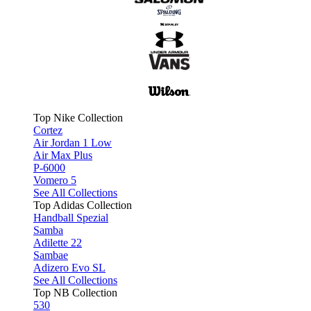
Top Nike Collection
Cortez
Air Jordan 1 Low
Air Max Plus
P-6000
Vomero 5
See All Collections
Top Adidas Collection
Handball Spezial
Samba
Adilette 22
Sambae
Adizero Evo SL
See All Collections
Top NB Collection
530