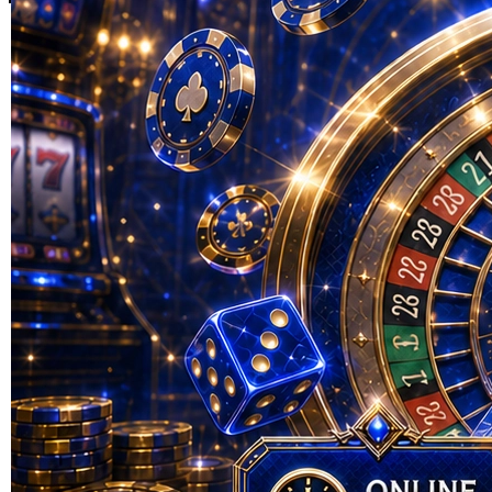
Skip to the beginning of the images gallery
THOR311
THOR311 | Link LoginLive
Casino Taruhan Live Resmi
Dari Dealer Cantik
THOR311 TERPERCAYA
|
1876-0LX01893491