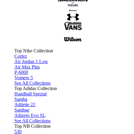
Top Nike Collection
Cortez
Air Jordan 1 Low
Air Max Plus
P-6000
Vomero 5
See All Collections
Top Adidas Collection
Handball Spezial
Samba
Adilette 22
Sambae
Adizero Evo SL
See All Collections
Top NB Collection
530