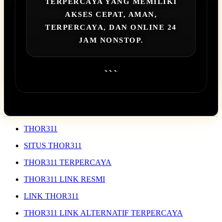
TERPERCAYA YANG MEMILIKI
AKSES CEPAT, AMAN,
TERPERCAYA, DAN ONLINE 24
JAM NONSTOP.
```
THOR311
SITUS THOR311
THOR311 TERPERCAYA
THOR311 LINK RESMI
LINK THOR311
THOR311 LINK ALTERNATIF TERPERCAYA