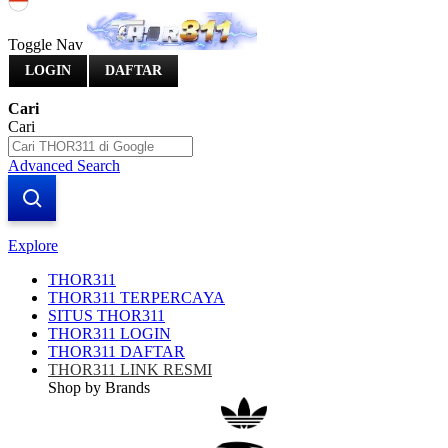
Indonesia
Toggle Nav
LOGIN
DAFTAR
Cari
Cari
Advanced Search
Explore
THOR311
THOR311 TERPERCAYA
SITUS THOR311
THOR311 LOGIN
THOR311 DAFTAR
THOR311 LINK RESMI
Shop by Brands