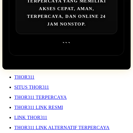
TERPERCAYA YANG MEMILIKI
AKSES CEPAT, AMAN,
TERPERCAYA, DAN ONLINE 24
JAM NONSTOP.
```
THOR311
SITUS THOR311
THOR311 TERPERCAYA
THOR311 LINK RESMI
LINK THOR311
THOR311 LINK ALTERNATIF TERPERCAYA