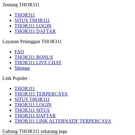
Tentang THOR311
THOR311
SITUS THOR311
THOR311 LOGIN
THOR311 DAFTAR
Layanan Pelanggan THOR311
FAQ
THOR311 BONUS
THOR311 LIVE CHAT
Sitemap
Link Populer
THOR311
THOR311 TERPERCAYA
SITUS THOR311
THOR311 LOGIN
THOR311 SITUS
THOR311 DAFTAR
THOR311 LINK ALTERNATIF TERPERCAYA
Gabung THOR311 sekarang juga