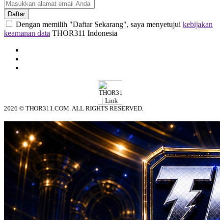
Daftar
Dengan memilih "Daftar Sekarang", saya menyetujui
kebijakan
keamanan data
THOR311 Indonesia
2026 © THOR311.COM. ALL RIGHTS RESERVED.
© tebuishere