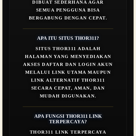
DIBUAT SEDERHANA AGAR
SEMUA PENGGUNA BISA
BERGABUNG DENGAN CEPAT.
APA ITU SITUS THOR311?
SITUS THOR311 ADALAH
HALAMAN YANG MENYEDIAKAN
AKSES DAFTAR DAN LOGIN AKUN
MELALUI LINK UTAMA MAUPUN
LINK ALTERNATIF THOR311
SECARA CEPAT, AMAN, DAN
MUDAH DIGUNAKAN.
APA FUNGSI THOR311 LINK
TERPERCAYA?
THOR311 LINK TERPERCAYA