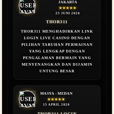
JAKARTA
★★★★★
25 JUNI 2026
THOR311
THOR311 MENGHADIRKAN LINK
LOGIN LIVE CASINO DENGAN
PILIHAN TARUHAN PERMAINAN
YANG LENGKAP DENGAN
PENGALAMAN BERMAIN YANG
MENYENANGKAN DAN DIJAMIN
UNTUNG BESAR
MASYA - MEDAN
★★★★★
15 APRIL 2026
THOR311 LOGIN