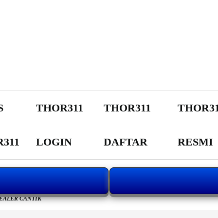
S
THOR311
THOR311
THOR31
311
LOGIN
DAFTAR
RESMI
DEALER CANTIK