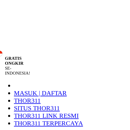
INDONESIA
GRATIS
ONGKIR
SE-
INDONESIA!
MASUK | DAFTAR
THOR311
SITUS THOR311
THOR311 LINK RESMI
THOR311 TERPERCAYA