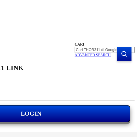
CARI
CARI
ADVANCED SEARCH
1 LINK
LINK
THOR311
LOGIN