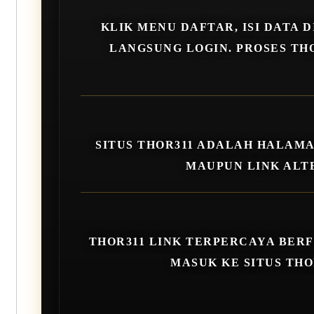
KLIK MENU DAFTAR, ISI DATA 
LANGSUNG LOGIN. PROSES TH
SITUS THOR311 ADALAH HALAM
MAUPUN LINK ALT
THOR311 LINK TERPERCAYA BER
MASUK KE SITUS TH