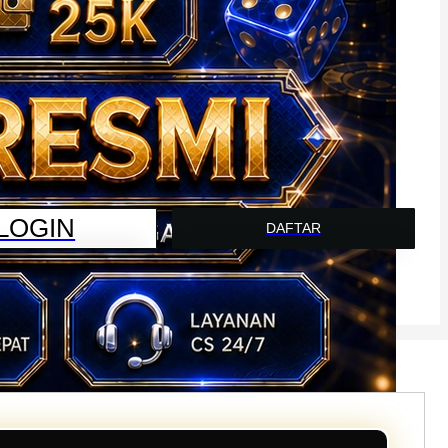
ONGKIR
 sekarang!
LOGIN
DAFTAR
LOGIN
DAFTAR
sediaan di toko