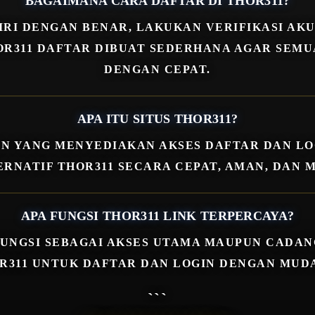
BAGAIMANA CARA DAFTAR DI THOR311?
DIRI DENGAN BENAR, LAKUKAN VERIFIKASI AKU
OR311 DAFTAR DIBUAT SEDERHANA AGAR SEM
DENGAN CEPAT.
APA ITU SITUS THOR311?
AN YANG MENYEDIAKAN AKSES DAFTAR DAN LO
ERNATIF THOR311 SECARA CEPAT, AMAN, DAN 
APA FUNGSI THOR311 LINK TERPERCAYA?
FUNGSI SEBAGAI AKSES UTAMA MAUPUN CADAN
OR311 UNTUK DAFTAR DAN LOGIN DENGAN MUD
```