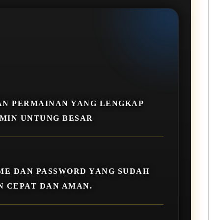
HAN PERMAINAN YANG LENGKAP
MIN UNTUNG BESAR
AME DAN PASSWORD YANG SUDAH
N CEPAT DAN AMAN.