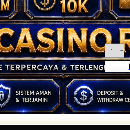
GRATIS 
Buat pesanan
Periksa keter
Bagikan