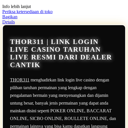
nilai
Info lebih lanjut
rating
rata-
Periksa ketersediaan di toko
rata.
Bagikan
Read
Details
13
Reviews.
Tautan
halaman
THOR311 | LINK LOGIN
yang
sama.
LIVE CASINO TARUHAN
LIVE RESMI DARI DEALER
CANTIK
THOR311
menghadirkan link login live casino dengan
pilihan taruhan permainan yang lengkap dengan
pengalaman bermain yang menyenangkan dan dijamin
untung besar, banyak jenis permainan yang dapat anda
mainkan disini seperti POKER ONLINE, BACCARAT
ONLINE, SICBO ONLINE, ROULLETE ONLINE, dan
permainan lainnya yang bisa kamu dapatkan langsung