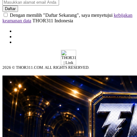
Daftar
Dengan memilih "Daftar Sekarang", saya menyetujui
kebijakan
keamanan data
THOR311 Indonesia
2026 © THOR311.COM. ALL RIGHTS RESERVED.
© tebuishere