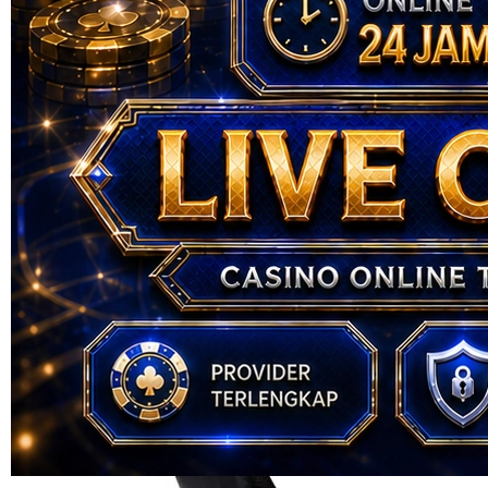
Rp. 10.000
4.9
(888.311)
Tulis ulasan
4.5
dari
5
Topi Tanpa Bingkai Futura Wash
bintang,
nilai
Info lebih lanjut
rating
rata-
dalam stok
rata.
Only
%1
left
Read
THOR311 OFFICIAL
13
THOR311
Reviews.
SITUS
Tautan
halaman
THOR311
yang
THOR311
sama.
TERPERCAYA
THOR311
LINK RESMI
LINK
THOR311
THOR311
DAFTAR
THOR311
LOGIN