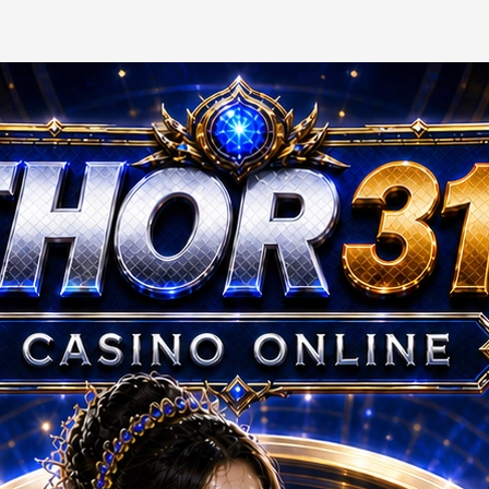
THOR3
THOR31
TARUH
CANTI
THOR31
|
1876-0LX01
Rp. 10
4.
4.5
dari
5
Topi Tanpa B
bintang,
nilai