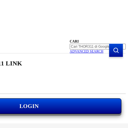
CARI
CARI
ADVANCED SEARCH
1 LINK
LINK
THOR311
LOGIN