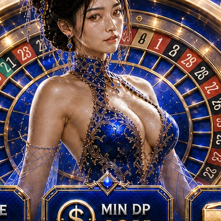
Info lebih lan
rating
rata-
rata.
dalam stok
Read
THOR311 O
13
Reviews.
THOR311
Tautan
SITUS
halaman
THOR311
yang
sama.
THOR311
TERPERCA
THOR311
LINK RESM
LINK
THOR311
THOR311
DAFTAR
THOR311
LOGIN
Pengembalia
setelah pembe