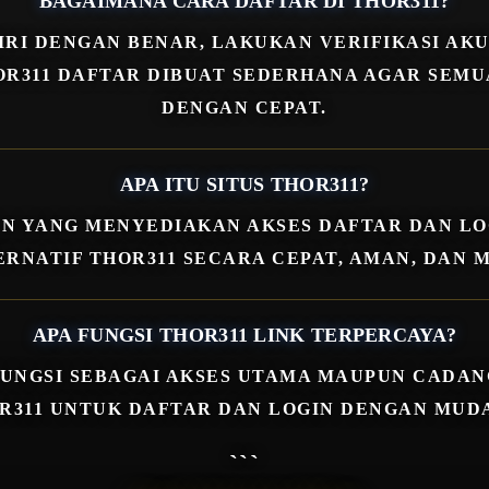
BAGAIMANA CARA DAFTAR DI THOR311?
DIRI DENGAN BENAR, LAKUKAN VERIFIKASI AKU
OR311 DAFTAR DIBUAT SEDERHANA AGAR SEM
DENGAN CEPAT.
APA ITU SITUS THOR311?
AN YANG MENYEDIAKAN AKSES DAFTAR DAN LO
ERNATIF THOR311 SECARA CEPAT, AMAN, DAN 
APA FUNGSI THOR311 LINK TERPERCAYA?
FUNGSI SEBAGAI AKSES UTAMA MAUPUN CADAN
OR311 UNTUK DAFTAR DAN LOGIN DENGAN MUD
```