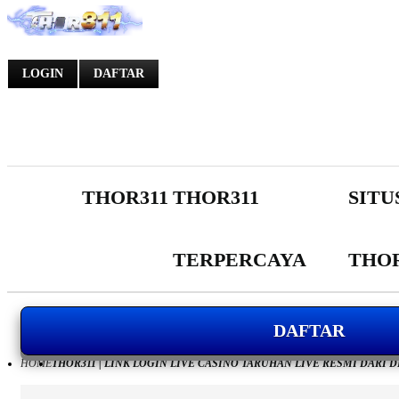
LOGIN
DAFTAR
THOR311
THOR311
SITU
TERPERCAYA
THOR
DAFTAR
HOME
THOR311 | LINK LOGIN LIVE CASINO TARUHAN LIVE RESMI DARI 