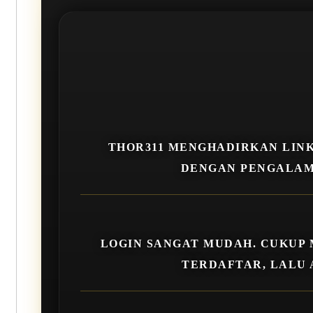
THOR311 MENGHADIRKAN LINK
DENGAN PENGALAM
LOGIN SANGAT MUDAH. CUKUP 
TERDAFTAR, LALU 